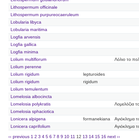
Lithospermum officinale
Lithospermum purpureocaeruleum
Lobularia libyca
Lobularia maritima
Logfia arvensis
Logfia gallica
Logfia minima
Lolium multiflorum
Λόλιο το πο
Lolium perenne
Lolium rigidum
lepturoides
Lolium rigidum
rigidum
Lolium temulentum
Lomelosia albocincta
Lomelosia polykratis
Λομελόζια τ
Lomelosia sphaciotica
Lonicera alpigena
formanekiana
Αγιόκλημα τ
Lonicera caprifolium
Αγιόκλημα τ
‹‹ previous
1
2
3
4
5
6
7
8
9
10
11
12
13
14
15
16
next ››