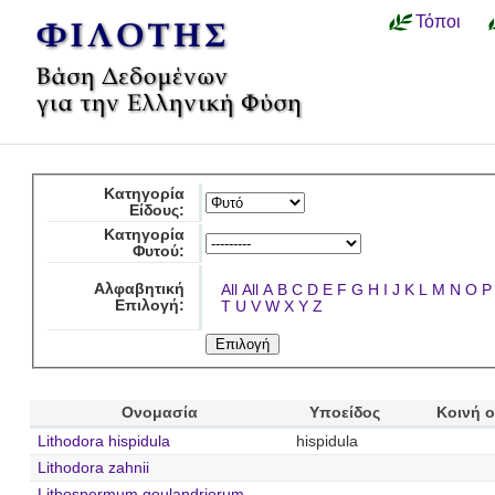
Τόποι
Κατηγορία
Είδους:
Κατηγορία
Φυτού:
Αλφαβητική
All
All
A
B
C
D
E
F
G
H
I
J
K
L
M
N
O
P
Επιλογή:
T
U
V
W
X
Y
Z
Ονομασία
Υποείδος
Κοινή 
Lithodora hispidula
hispidula
Lithodora zahnii
Lithospermum goulandriorum