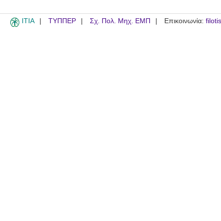
ITIA
ΤΥΠΠΕΡ
Σχ. Πολ. Μηχ. ΕΜΠ
Επικοινωνία:
filot