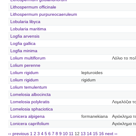
Lithospermum officinale
Lithospermum purpureocaeruleum
Lobularia libyca
Lobularia maritima
Logfia arvensis
Logfia gallica
Logfia minima
Lolium multiflorum
Λόλιο το πο
Lolium perenne
Lolium rigidum
lepturoides
Lolium rigidum
rigidum
Lolium temulentum
Lomelosia albocincta
Lomelosia polykratis
Λομελόζια τ
Lomelosia sphaciotica
Lonicera alpigena
formanekiana
Αγιόκλημα τ
Lonicera caprifolium
Αγιόκλημα τ
‹‹ previous
1
2
3
4
5
6
7
8
9
10
11
12
13
14
15
16
next ››