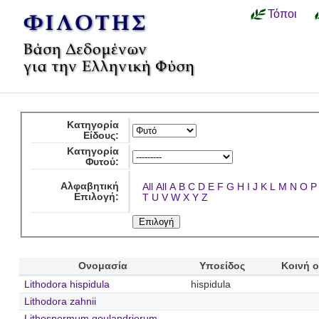
Τόποι
Κατηγορία
Είδους:
Κατηγορία
Φυτού:
Αλφαβητική
All
All
A
B
C
D
E
F
G
H
I
J
K
L
M
N
O
P
Επιλογή:
T
U
V
W
X
Y
Z
Ονομασία
Υποείδος
Κοινή 
Lithodora hispidula
hispidula
Lithodora zahnii
Lithospermum goulandriorum