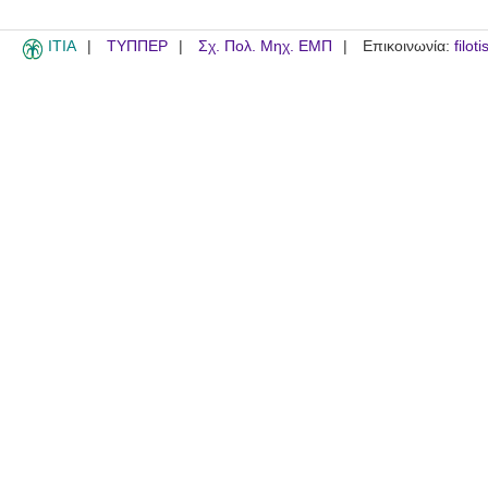
ITIA
ΤΥΠΠΕΡ
Σχ. Πολ. Μηχ. ΕΜΠ
Επικοινωνία:
filot