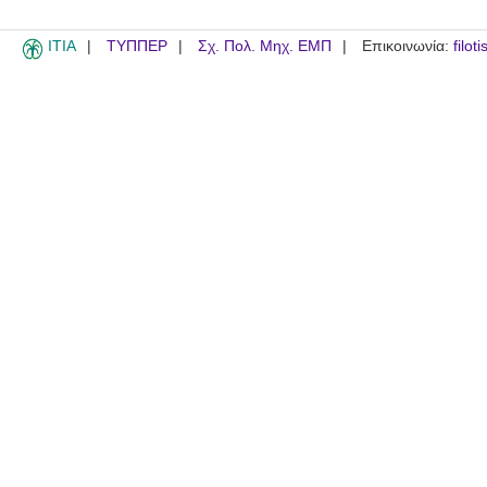
ITIA
ΤΥΠΠΕΡ
Σχ. Πολ. Μηχ. ΕΜΠ
Επικοινωνία:
filot