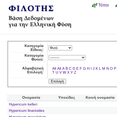
Τόποι
Κατηγορία
Είδους:
Κατηγορία
Φυτού:
Αλφαβητική
All
All
A
B
C
D
E
F
G
H
I
J
K
L
M
N
O
P
Επιλογή:
T
U
V
W
X
Y
Z
Ονομασία
Υποείδος
Κοινή ονομασία
Hypericum kelleri
Hypericum linarioides
Hypericum maculatum