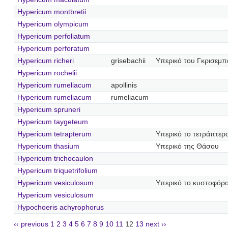
Hypericum montbretii
Hypericum olympicum
Hypericum perfoliatum
Hypericum perforatum
Hypericum richeri
grisebachii
Υπερικό του Γκρισεμπ
Hypericum rochelii
Hypericum rumeliacum
apollinis
Hypericum rumeliacum
rumeliacum
Hypericum spruneri
Hypericum taygeteum
Hypericum tetrapterum
Υπερικό το τετράπτερ
Hypericum thasium
Υπερικό της Θάσου
Hypericum trichocaulon
Hypericum triquetrifolium
Hypericum vesiculosum
Υπερικό το κυστοφόρ
Hypericum vesiculosum
Hypochoeris achyrophorus
‹‹ previous
1
2
3
4
5
6
7
8
9
10
11
12
13
next ››