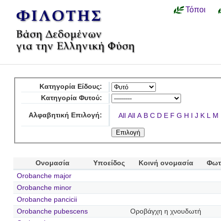
Τόποι
Κατηγορία Είδους:
Κατηγορία Φυτού:
Αλφαβητική Επιλογή:
All
All
A
B
C
D
E
F
G
H
I
J
K
L
M
Ονομασία
Υποείδος
Κοινή ονομασία
Φωτ
Orobanche major
Orobanche minor
Orobanche pancicii
Orobanche pubescens
Οροβάγχη η χνουδωτή