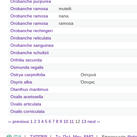
Orobanche purpurea
Orobanche ramosa
mutelii
Orobanche ramosa
nana
Orobanche ramosa
ramosa
Orobanche rechingeri
Orobanche reticulata
Orobanche sanguinea
Orobanche schultzii
Orthilia secunda
Osmunda regalis
Ostrya carpinifolia
Οστρυά
Osyris alba
Όσυρις
Otanthus maritimus
Oxalis acetosella
Oxalis articulata
Oxalis corniculata
‹‹ previous
1
2
3
4
5
6
7
8
9
10
11
12
13
next ››
ITIA
ΤΥΠΠΕΡ
Σχ. Πολ. Μηχ. ΕΜΠ
Επικοινωνία:
filot