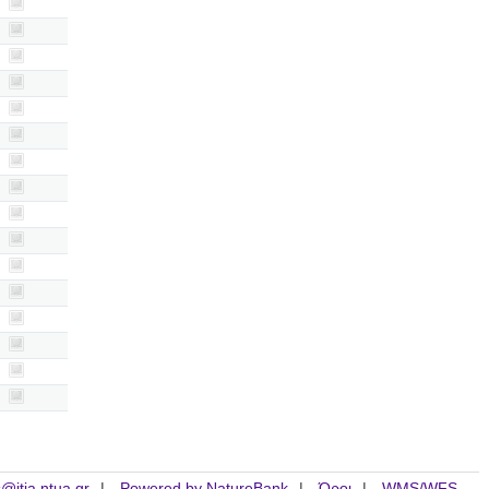
is@itia.ntua.gr
Powered by NatureBank
Όροι
WMS/WFS