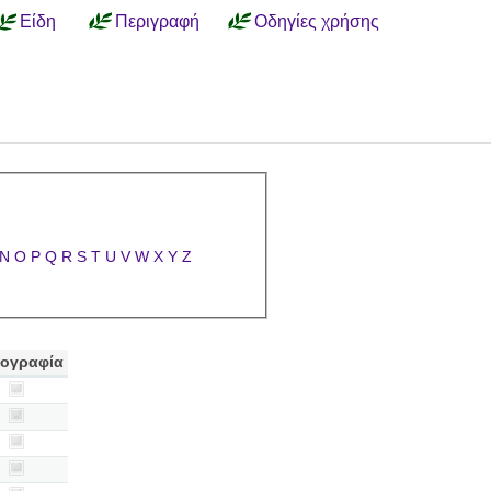
Είδη
Περιγραφή
Οδηγίες χρήσης
N
O
P
Q
R
S
T
U
V
W
X
Y
Z
ογραφία