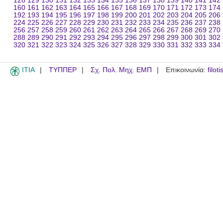
128
129
130
131
132
133
134
135
136
137
138
139
140
141
142
160
161
162
163
164
165
166
167
168
169
170
171
172
173
174
192
193
194
195
196
197
198
199
200
201
202
203
204
205
206
224
225
226
227
228
229
230
231
232
233
234
235
236
237
238
256
257
258
259
260
261
262
263
264
265
266
267
268
269
270
288
289
290
291
292
293
294
295
296
297
298
299
300
301
302
320
321
322
323
324
325
326
327
328
329
330
331
332
333
334
ITIA
ΤΥΠΠΕΡ
Σχ. Πολ. Μηχ. ΕΜΠ
Επικοινωνία:
filot