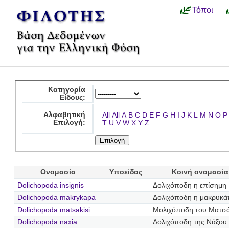
Τόποι
Κατηγορία
Είδους:
Αλφαβητική
All
All
A
B
C
D
E
F
G
H
I
J
K
L
M
N
O
P
Επιλογή:
T
U
V
W
X
Y
Z
Ονομασία
Υποείδος
Κοινή ονομασία
Dolichopoda insignis
Δολιχόποδη η επίσημη
Dolichopoda makrykapa
Δολιχόποδη η μακρυκ
Dolichopoda matsakisi
Μολιχόποδη του Ματσ
Dolichopoda naxia
Δολιχόποδη της Νάξου