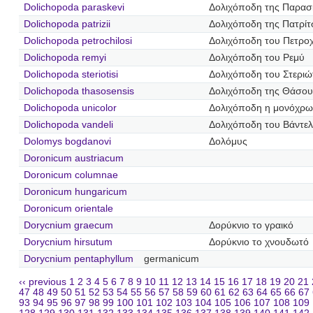
Dolichopoda paraskevi
Δολιχόποδη της Παρασ
Dolichopoda patrizii
Δολιχόποδη της Πατρίτ
Dolichopoda petrochilosi
Δολιχόποδη του Πετροχ
Dolichopoda remyi
Δολιχόποδη του Ρεμύ
Dolichopoda steriotisi
Δολιχόποδη του Στεριώ
Dolichopoda thasosensis
Δολιχόποδη της Θάσου
Dolichopoda unicolor
Δολιχόποδη η μονόχρ
Dolichopoda vandeli
Δολιχόποδη του Βάντελ
Dolomys bogdanovi
Δολόμυς
Doronicum austriacum
Doronicum columnae
Doronicum hungaricum
Doronicum orientale
Dorycnium graecum
Δορύκνιο το γραικό
Dorycnium hirsutum
Δορύκνιο το χνουδωτό
Dorycnium pentaphyllum
germanicum
‹‹ previous
1
2
3
4
5
6
7
8
9
10
11
12
13
14
15
16
17
18
19
20
21
47
48
49
50
51
52
53
54
55
56
57
58
59
60
61
62
63
64
65
66
67
93
94
95
96
97
98
99
100
101
102
103
104
105
106
107
108
109