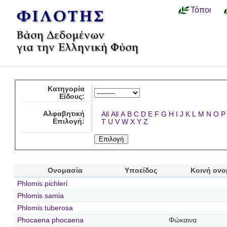
Τόποι
Κατηγορία
Είδους:
Αλφαβητική
All
All
A
B
C
D
E
F
G
H
I
J
K
L
M
N
O
P
Επιλογή:
T
U
V
W
X
Y
Z
Ονομασία
Υποείδος
Κοινή ονο
Phlomis pichleri
Phlomis samia
Phlomis tuberosa
Phocaena phocaena
Φώκαινα