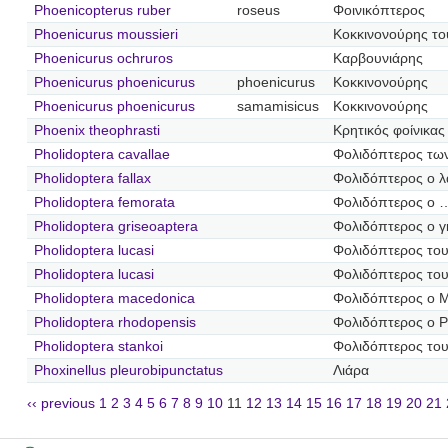
Phoenicopterus ruber
roseus
Φοινικόπτερος
Phoenicurus moussieri
Κοκκινονούρης το
Phoenicurus ochruros
Καρβουνιάρης
Phoenicurus phoenicurus
phoenicurus
Κοκκινονούρης
Phoenicurus phoenicurus
samamisicus
Κοκκινονούρης
Phoenix theophrasti
Κρητικός φοίνικας
Pholidoptera cavallae
Φολιδόπτερος τω
Pholidoptera fallax
Φολιδόπτερος ο 
Pholidoptera femorata
Φολιδόπτερος ο 
Pholidoptera griseoaptera
Φολιδόπτερος ο γ
Pholidoptera lucasi
Φολιδόπτερος το
Pholidoptera lucasi
Φολιδόπτερος το
Pholidoptera macedonica
Φολιδόπτερος ο 
Pholidoptera rhodopensis
Φολιδόπτερος ο 
Pholidoptera stankoi
Φολιδόπτερος του
Phoxinellus pleurobipunctatus
Λιάρα
‹‹ previous
1
2
3
4
5
6
7
8
9
10
11
12
13
14
15
16
17
18
19
20
21