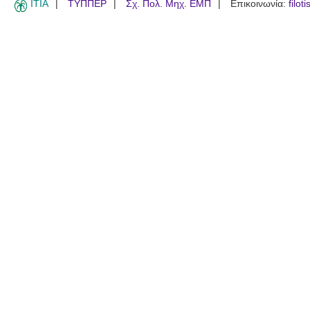
ITIA
ΤΥΠΠΕΡ
Σχ. Πολ. Μηχ. ΕΜΠ
Επικοινωνία:
filot