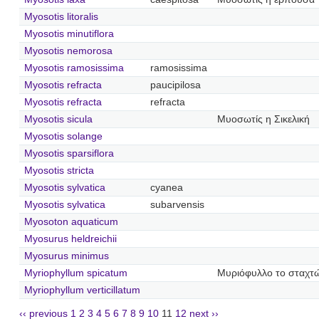
Myosotis litoralis
Myosotis minutiflora
Myosotis nemorosa
Myosotis ramosissima
ramosissima
Myosotis refracta
paucipilosa
Myosotis refracta
refracta
Myosotis sicula
Μυοσωτίς η Σικελική
Myosotis solange
Myosotis sparsiflora
Myosotis stricta
Myosotis sylvatica
cyanea
Myosotis sylvatica
subarvensis
Myosoton aquaticum
Myosurus heldreichii
Myosurus minimus
Myriophyllum spicatum
Μυριόφυλλο το σταχτ
Myriophyllum verticillatum
‹‹ previous
1
2
3
4
5
6
7
8
9
10
11
12
next ››