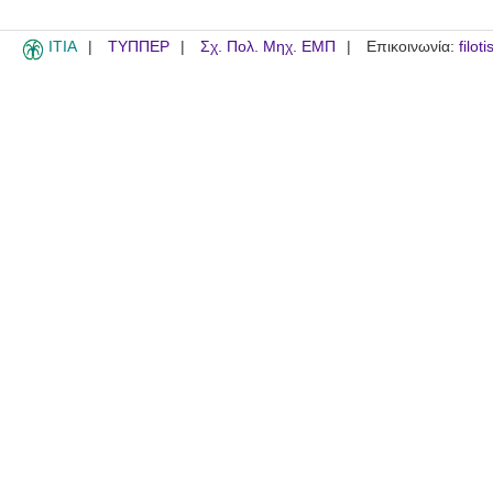
ITIA
ΤΥΠΠΕΡ
Σχ. Πολ. Μηχ. ΕΜΠ
Επικοινωνία:
filot