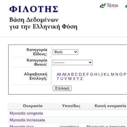
Τόποι
Κατηγορία
Είδους:
Κατηγορία
Φυτού:
Αλφαβητική
All
All
A
B
C
D
E
F
G
H
I
J
K
L
M
N
O
P
Επιλογή:
T
U
V
W
X
Y
Z
Ονομασία
Υποείδος
Κοινή ονομασία
Myosotis congesta
Myosotis incrassata
Myosotis laxa
caespitosa
Μυοσωτίς η έρπουσα