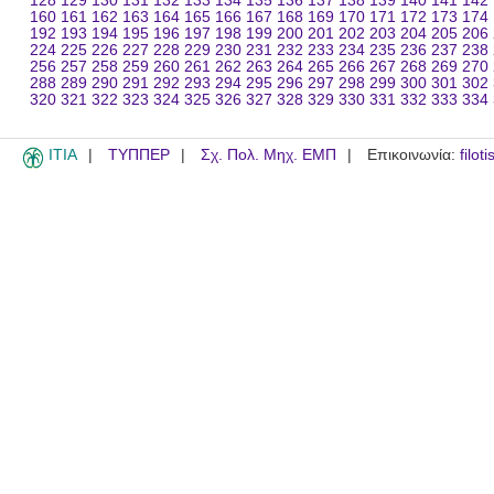
128
129
130
131
132
133
134
135
136
137
138
139
140
141
142
160
161
162
163
164
165
166
167
168
169
170
171
172
173
174
192
193
194
195
196
197
198
199
200
201
202
203
204
205
206
224
225
226
227
228
229
230
231
232
233
234
235
236
237
238
256
257
258
259
260
261
262
263
264
265
266
267
268
269
270
288
289
290
291
292
293
294
295
296
297
298
299
300
301
302
320
321
322
323
324
325
326
327
328
329
330
331
332
333
334
ITIA
ΤΥΠΠΕΡ
Σχ. Πολ. Μηχ. ΕΜΠ
Επικοινωνία:
filot