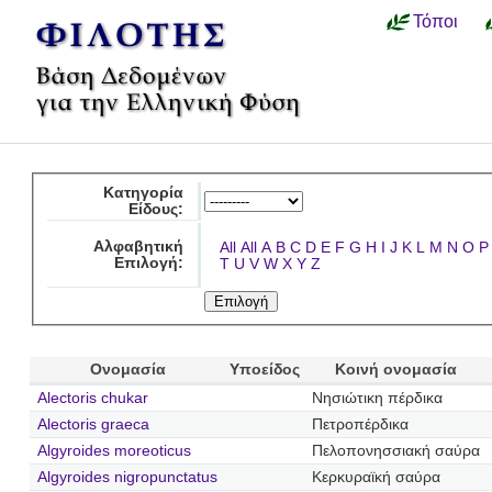
Τόποι
Κατηγορία
Είδους:
Αλφαβητική
All
All
A
B
C
D
E
F
G
H
I
J
K
L
M
N
O
P
Επιλογή:
T
U
V
W
X
Y
Z
Ονομασία
Υποείδος
Κοινή ονομασία
Alectoris chukar
Νησιώτικη πέρδικα
Alectoris graeca
Πετροπέρδικα
Algyroides moreoticus
Πελοπονησσιακή σαύρα
Algyroides nigropunctatus
Κερκυραϊκή σαύρα