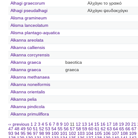
Alhagi graecorum
Αλχάγκι το γραικό
Alhagi pseudalhagi
Αλχάγκι ψευδακχάγκι
Alisma gramineum
Alisma lanceolatum
Alisma plantago-aquatica
Alkanna areolata
Alkanna calliensis
Alkanna corcyrensis
Alkanna graeca
baeotica
Alkanna graeca
graeca
Alkanna methanaea
Alkanna noneiformis
Alkanna orientalis
Alkanna pelia
Alkanna pindicola
Alkanna primuliflora
‹‹ previous
1
2
3
4
5
6
7
8
9
10
11
12
13
14
15
16
17
18
19
20
21
47
48
49
50
51
52
53
54
55
56
57
58
59
60
61
62
63
64
65
66
67
93
94
95
96
97
98
99
100
101
102
103
104
105
106
107
108
109