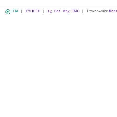
ITIA
ΤΥΠΠΕΡ
Σχ. Πολ. Μηχ. ΕΜΠ
Επικοινωνία:
filot