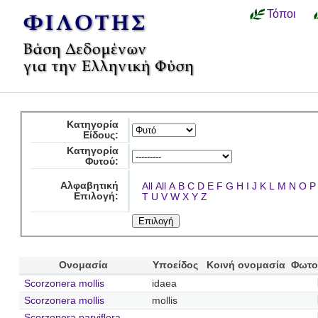
Τόποι
Κατηγορία
Είδους:
Κατηγορία
Φυτού:
Αλφαβητική
All
All
A
B
C
D
E
F
G
H
I
J
K
L
M
N
O
P
Επιλογή:
T
U
V
W
X
Y
Z
Ονομασία
Υποείδος
Κοινή ονομασία
Φωτο
Scorzonera mollis
idaea
Scorzonera mollis
mollis
Scorzonera parviflora