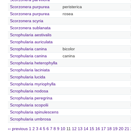
Scorzonera purpurea
peristerica
Scorzonera purpurea
rosea
Scorzonera scyria
Scorzonera sublanata
Scrophularia aestivalis
Scrophularia auriculata
Scrophularia canina
bicolor
Scrophularia canina
canina
Scrophularia heterophylla
Scrophularia laciniata
Scrophularia lucida
Scrophularia myriophylla
Scrophularia nodosa
Scrophularia peregrina
Scrophularia scopolii
Scrophularia spinulescens
Scrophularia umbrosa
‹‹ previous
1
2
3
4
5
6
7
8
9
10
11
12
13
14
15
16
17
18
19
20
21