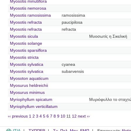
Myosotis minutiflora
Myosotis nemorosa
Myosotis ramosissima
ramosissima
Myosotis refracta
paucipilosa
Myosotis refracta
refracta
Myosotis sicula
Μυοσωτίς η Σικελική
Myosotis solange
Myosotis sparsiflora
Myosotis stricta
Myosotis sylvatica
cyanea
Myosotis sylvatica
subarvensis
Myosoton aquaticum
Myosurus heldreichii
Myosurus minimus
Myriophyllum spicatum
Μυριόφυλλο το σταχτ
Myriophyllum verticillatum
‹‹ previous
1
2
3
4
5
6
7
8
9
10
11
12
next ››
ITIA
ΤΥΠΠΕΡ
Σχ. Πολ. Μηχ. ΕΜΠ
Επικοινωνία:
filot