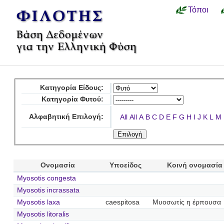
Τόποι
Κατηγορία Είδους:
Κατηγορία Φυτού:
Αλφαβητική Επιλογή:
All
All
A
B
C
D
E
F
G
H
I
J
K
L
M
Ονομασία
Υποείδος
Κοινή ονομασία
Myosotis congesta
Myosotis incrassata
Myosotis laxa
caespitosa
Μυοσωτίς η έρπουσα
Myosotis litoralis