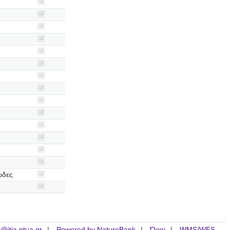
ώδες
is@itia.ntua.gr
Powered by NatureBank
Όροι
WMS/WFS