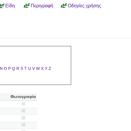
Είδη
Περιγραφή
Οδηγίες χρήσης
N
O
P
Q
R
S
T
U
V
W
X
Y
Z
Φωτογραφία