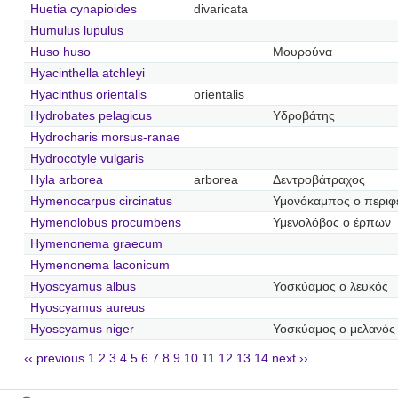
Huetia cynapioides
divaricata
Humulus lupulus
Huso huso
Μουρούνα
Hyacinthella atchleyi
Hyacinthus orientalis
orientalis
Hydrobates pelagicus
Υδροβάτης
Hydrocharis morsus-ranae
Hydrocotyle vulgaris
Hyla arborea
arborea
Δεντροβάτραχος
Hymenocarpus circinatus
Υμονόκαμπος ο περιφ
Hymenolobus procumbens
Υμενολόβος ο έρπων
Hymenonema graecum
Hymenonema laconicum
Hyoscyamus albus
Υοσκύαμος ο λευκός
Hyoscyamus aureus
Hyoscyamus niger
Υοσκύαμος ο μελανός
‹‹ previous
1
2
3
4
5
6
7
8
9
10
11
12
13
14
next ››