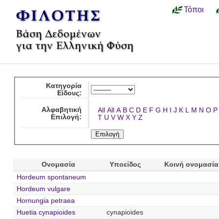
Τόποι
Κατηγορία
Είδους:
Αλφαβητική
All
All
A
B
C
D
E
F
G
H
I
J
K
L
M
N
O
P
Επιλογή:
T
U
V
W
X
Y
Z
Ονομασία
Υποείδος
Κοινή ονομασία
Hordeum spontaneum
Hordeum vulgare
Hornungia petraea
Huetia cynapioides
cynapioides