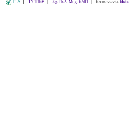
ITIA
ΤΥΠΠΕΡ
Σχ. Πολ. Μηχ. ΕΜΠ
Επικοινωνία:
filot