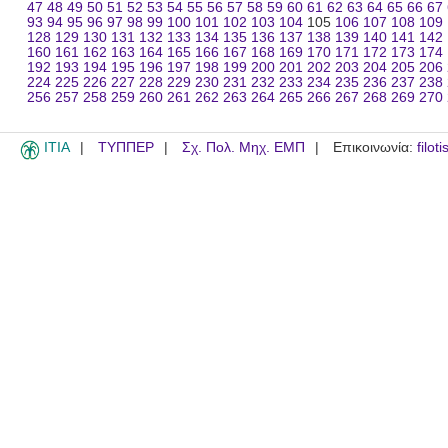
47
48
49
50
51
52
53
54
55
56
57
58
59
60
61
62
63
64
65
66
67
93
94
95
96
97
98
99
100
101
102
103
104
105
106
107
108
109
128
129
130
131
132
133
134
135
136
137
138
139
140
141
142
160
161
162
163
164
165
166
167
168
169
170
171
172
173
174
192
193
194
195
196
197
198
199
200
201
202
203
204
205
206
224
225
226
227
228
229
230
231
232
233
234
235
236
237
238
256
257
258
259
260
261
262
263
264
265
266
267
268
269
270
ITIA
ΤΥΠΠΕΡ
Σχ. Πολ. Μηχ. ΕΜΠ
Επικοινωνία:
filot