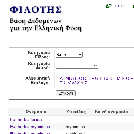
Τόποι
Κατηγορία
Είδους:
Κατηγορία
Φυτού:
Αλφαβητική
All
All
A
B
C
D
E
F
G
H
I
J
K
L
M
N
O
P
Επιλογή:
T
U
V
W
X
Y
Z
Ονομασία
Υποείδος
Κοινή ονομασία
Euphorbia lucida
Euphorbia myrsinites
myrsinites
Euphorbia myrsinites
rechingeri