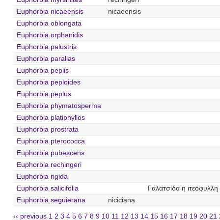
Euphorbia nicaeensis
nicaeensis
Euphorbia oblongata
Euphorbia orphanidis
Euphorbia palustris
Euphorbia paralias
Euphorbia peplis
Euphorbia peploides
Euphorbia peplus
Euphorbia phymatosperma
Euphorbia platiphyllos
Euphorbia prostrata
Euphorbia pterococca
Euphorbia pubescens
Euphorbia rechingeri
Euphorbia rigida
Euphorbia salicifolia
Γαλατσίδα η ιτεόφυλλη
Euphorbia seguierana
niciciana
‹‹ previous
1
2
3
4
5
6
7
8
9
10
11
12
13
14
15
16
17
18
19
20
21