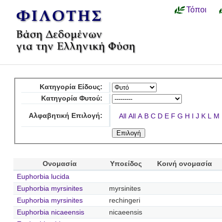
Τόποι
Κατηγορία Είδους:
Κατηγορία Φυτού:
Αλφαβητική Επιλογή:
All
All
A
B
C
D
E
F
G
H
I
J
K
L
M
Ονομασία
Υποείδος
Κοινή ονομασία
Euphorbia lucida
Euphorbia myrsinites
myrsinites
Euphorbia myrsinites
rechingeri
Euphorbia nicaeensis
nicaeensis