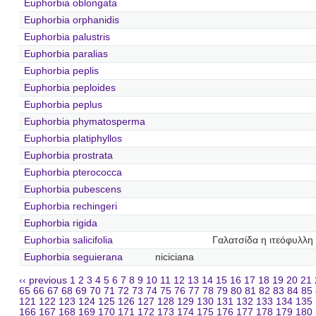
Euphorbia oblongata
Euphorbia orphanidis
Euphorbia palustris
Euphorbia paralias
Euphorbia peplis
Euphorbia peploides
Euphorbia peplus
Euphorbia phymatosperma
Euphorbia platiphyllos
Euphorbia prostrata
Euphorbia pterococca
Euphorbia pubescens
Euphorbia rechingeri
Euphorbia rigida
Euphorbia salicifolia
Γαλατσίδα η ιτεόφυλλη
Euphorbia seguierana
niciciana
‹‹ previous
1
2
3
4
5
6
7
8
9
10
11
12
13
14
15
16
17
18
19
20
21
65
66
67
68
69
70
71
72
73
74
75
76
77
78
79
80
81
82
83
84
85
121
122
123
124
125
126
127
128
129
130
131
132
133
134
135
166
167
168
169
170
171
172
173
174
175
176
177
178
179
180