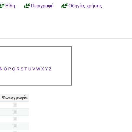
Είδη
Περιγραφή
Οδηγίες χρήσης
N
O
P
Q
R
S
T
U
V
W
X
Y
Z
Φωτογραφία