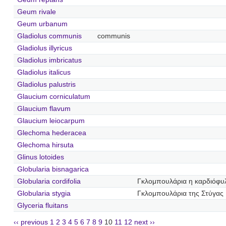
Geum rivale
Geum urbanum
Gladiolus communis
communis
Gladiolus illyricus
Gladiolus imbricatus
Gladiolus italicus
Gladiolus palustris
Glaucium corniculatum
Glaucium flavum
Glaucium leiocarpum
Glechoma hederacea
Glechoma hirsuta
Glinus lotoides
Globularia bisnagarica
Globularia cordifolia
Γκλομπουλάρια η καρδιόφυ
Globularia stygia
Γκλομπουλάρια της Στύγας
Glyceria fluitans
‹‹ previous
1
2
3
4
5
6
7
8
9
10
11
12
next ››