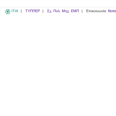
ITIA
ΤΥΠΠΕΡ
Σχ. Πολ. Μηχ. ΕΜΠ
Επικοινωνία:
filot