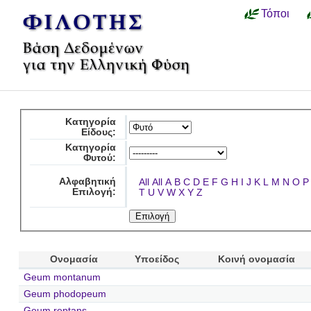
Τόποι
Κατηγορία
Είδους:
Κατηγορία
Φυτού:
Αλφαβητική
All
All
A
B
C
D
E
F
G
H
I
J
K
L
M
N
O
P
Επιλογή:
T
U
V
W
X
Y
Z
Ονομασία
Υποείδος
Κοινή ονομασία
Geum montanum
Geum phodopeum
Geum reptans