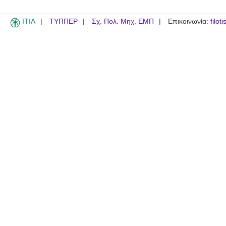
ITIA
ΤΥΠΠΕΡ
Σχ. Πολ. Μηχ. ΕΜΠ
Επικοινωνία:
filot