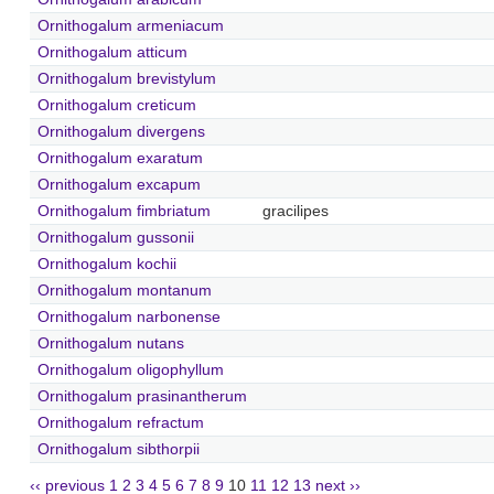
Ornithogalum armeniacum
Ornithogalum atticum
Ornithogalum brevistylum
Ornithogalum creticum
Ornithogalum divergens
Ornithogalum exaratum
Ornithogalum excapum
Ornithogalum fimbriatum
gracilipes
Ornithogalum gussonii
Ornithogalum kochii
Ornithogalum montanum
Ornithogalum narbonense
Ornithogalum nutans
Ornithogalum oligophyllum
Ornithogalum prasinantherum
Ornithogalum refractum
Ornithogalum sibthorpii
‹‹ previous
1
2
3
4
5
6
7
8
9
10
11
12
13
next ››