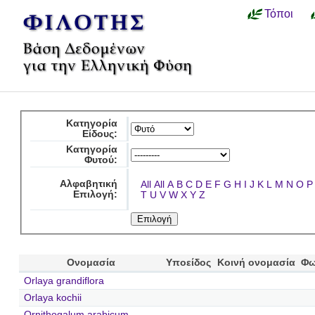
Τόποι
Κατηγορία
Είδους:
Κατηγορία
Φυτού:
Αλφαβητική
All
All
A
B
C
D
E
F
G
H
I
J
K
L
M
N
O
P
Επιλογή:
T
U
V
W
X
Y
Z
Ονομασία
Υποείδος
Κοινή ονομασία
Φω
Orlaya grandiflora
Orlaya kochii
Ornithogalum arabicum