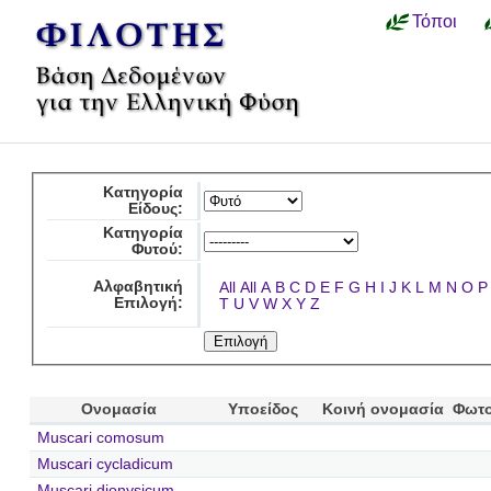
Τόποι
Κατηγορία
Είδους:
Κατηγορία
Φυτού:
Αλφαβητική
All
All
A
B
C
D
E
F
G
H
I
J
K
L
M
N
O
P
Επιλογή:
T
U
V
W
X
Y
Z
Ονομασία
Υποείδος
Κοινή ονομασία
Φωτο
Muscari comosum
Muscari cycladicum
Muscari dionysicum