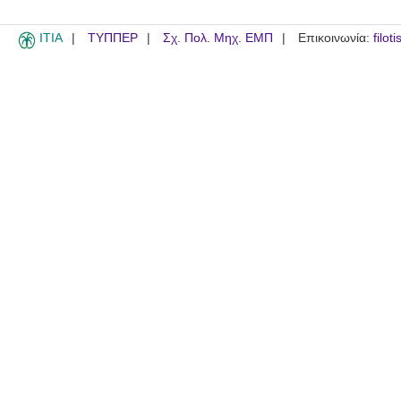
ITIA
ΤΥΠΠΕΡ
Σχ. Πολ. Μηχ. ΕΜΠ
Επικοινωνία:
filot