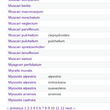
Muscari kerkis
Muscari macrocarpum
Muscari moschatum
Muscari neglectum
Muscari parviflorum
Muscari pulchellum
clepsydroides
Muscari pulchellum
pulchellum
Muscari spreitzenhoferi
Muscari tenuiflorum
Muscari weissii
Myagrum perfoliatum
Mycelis muralis
Myosotis alpestris
alpestris
Myosotis alpestris
mrkvickana
Myosotis alpestris
suaveolens
Myosotis arvensis
arvensis
Myosotis cadmea
‹‹ previous
1
2
3
4
5
6
7
8
9
10
11
12
next ››