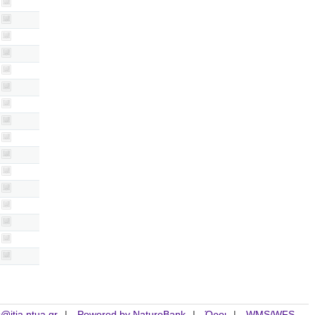
is@itia.ntua.gr
Powered by NatureBank
Όροι
WMS/WFS