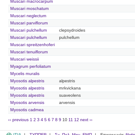
Muscari macrocarpum
Muscari moschatum
Muscari neglectum
Muscari parviflorum
Muscari pulchellum
clepsydroides
Muscari pulchellum
pulchellum
Muscari spreitzenhoferi
Muscari tenuiflorum
Muscari weissii
Myagrum perfoliatum
Mycelis muralis
Myosotis alpestris
alpestris
Myosotis alpestris
mrkvickana
Myosotis alpestris
suaveolens
Myosotis arvensis
arvensis
Myosotis cadmea
‹‹ previous
1
2
3
4
5
6
7
8
9
10
11
12
next ››
ITIA
ΤΥΠΠΕΡ
Σχ. Πολ. Μηχ. ΕΜΠ
Επικοινωνία:
filot