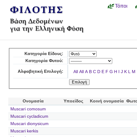
Τόποι
Κατηγορία Είδους:
Κατηγορία Φυτού:
Αλφαβητική Επιλογή:
All
All
A
B
C
D
E
F
G
H
I
J
K
L
M
Ονομασία
Υποείδος
Κοινή ονομασία
Φωτο
Muscari comosum
Muscari cycladicum
Muscari dionysicum
Muscari kerkis