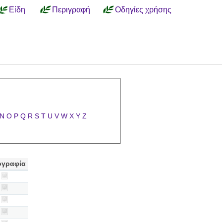
Είδη
Περιγραφή
Οδηγίες χρήσης
N
O
P
Q
R
S
T
U
V
W
X
Y
Z
γραφία