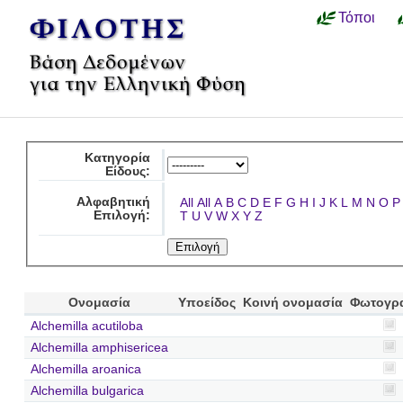
Τόποι
Κατηγορία
Είδους:
Αλφαβητική
All
All
A
B
C
D
E
F
G
H
I
J
K
L
M
N
O
P
Επιλογή:
T
U
V
W
X
Y
Z
Ονομασία
Υποείδος
Κοινή ονομασία
Φωτογρ
Alchemilla acutiloba
Alchemilla amphisericea
Alchemilla aroanica
Alchemilla bulgarica