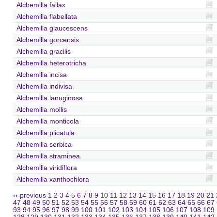
Alchemilla fallax
Alchemilla flabellata
Alchemilla glaucescens
Alchemilla gorcensis
Alchemilla gracilis
Alchemilla heterotricha
Alchemilla incisa
Alchemilla indivisa
Alchemilla lanuginosa
Alchemilla mollis
Alchemilla monticola
Alchemilla plicatula
Alchemilla serbica
Alchemilla straminea
Alchemilla viridiflora
Alchemilla xanthochlora
‹‹ previous
1
2
3
4
5
6
7
8
9
10
11
12
13
14
15
16
17
18
19
20
21
47
48
49
50
51
52
53
54
55
56
57
58
59
60
61
62
63
64
65
66
67
93
94
95
96
97
98
99
100
101
102
103
104
105
106
107
108
109