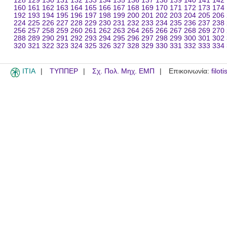
128
129
130
131
132
133
134
135
136
137
138
139
140
141
142
160
161
162
163
164
165
166
167
168
169
170
171
172
173
174
192
193
194
195
196
197
198
199
200
201
202
203
204
205
206
224
225
226
227
228
229
230
231
232
233
234
235
236
237
238
256
257
258
259
260
261
262
263
264
265
266
267
268
269
270
288
289
290
291
292
293
294
295
296
297
298
299
300
301
302
320
321
322
323
324
325
326
327
328
329
330
331
332
333
334
ITIA
ΤΥΠΠΕΡ
Σχ. Πολ. Μηχ. ΕΜΠ
Επικοινωνία:
filot