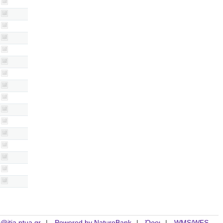
is@itia.ntua.gr
Powered by NatureBank
Όροι
WMS/WFS