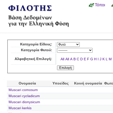
Τόποι
Κατηγορία Είδους:
Κατηγορία Φυτού:
Αλφαβητική Επιλογή:
All
All
A
B
C
D
E
F
G
H
I
J
K
L
M
Ονομασία
Υποείδος
Κοινή ονομασία
Φωτο
Muscari comosum
Muscari cycladicum
Muscari dionysicum
Muscari kerkis