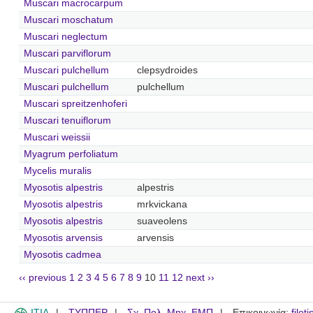
Muscari macrocarpum
Muscari moschatum
Muscari neglectum
Muscari parviflorum
Muscari pulchellum
clepsydroides
Muscari pulchellum
pulchellum
Muscari spreitzenhoferi
Muscari tenuiflorum
Muscari weissii
Myagrum perfoliatum
Mycelis muralis
Myosotis alpestris
alpestris
Myosotis alpestris
mrkvickana
Myosotis alpestris
suaveolens
Myosotis arvensis
arvensis
Myosotis cadmea
‹‹ previous
1
2
3
4
5
6
7
8
9
10
11
12
next ››
ITIA
ΤΥΠΠΕΡ
Σχ. Πολ. Μηχ. ΕΜΠ
Επικοινωνία:
filot