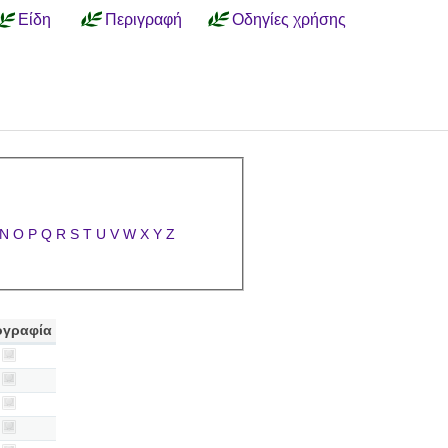
Είδη
Περιγραφή
Οδηγίες χρήσης
N
O
P
Q
R
S
T
U
V
W
X
Y
Z
γραφία