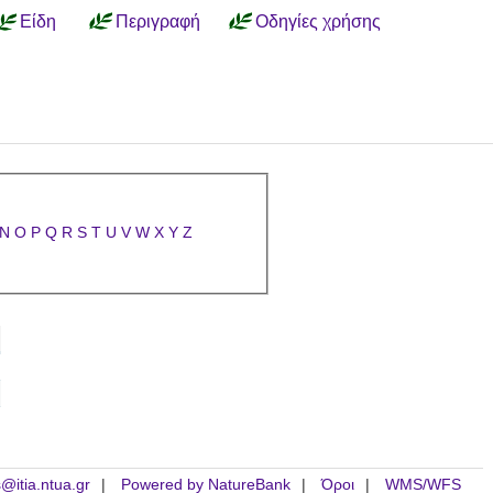
Είδη
Περιγραφή
Οδηγίες χρήσης
N
O
P
Q
R
S
T
U
V
W
X
Y
Z
is@itia.ntua.gr
Powered by NatureBank
Όροι
WMS/WFS