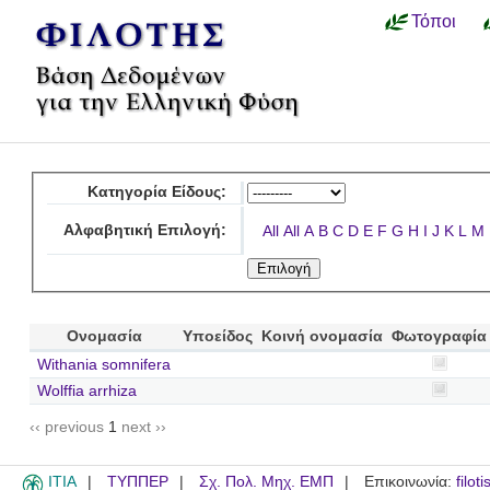
Τόποι
Κατηγορία Είδους:
Αλφαβητική Επιλογή:
All
All
A
B
C
D
E
F
G
H
I
J
K
L
M
Ονομασία
Υποείδος
Κοινή ονομασία
Φωτογραφία
Withania somnifera
Wolffia arrhiza
‹‹ previous
1
next ››
ITIA
ΤΥΠΠΕΡ
Σχ. Πολ. Μηχ. ΕΜΠ
Επικοινωνία:
filot