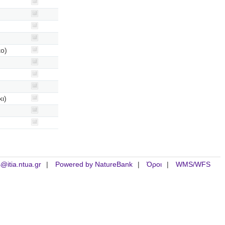
ο)
ι)
is@itia.ntua.gr
Powered by NatureBank
Όροι
WMS/WFS