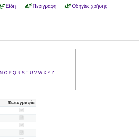
Είδη
Περιγραφή
Οδηγίες χρήσης
N
O
P
Q
R
S
T
U
V
W
X
Y
Z
Φωτογραφία