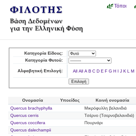
Τόποι
Κατηγορία Είδους:
Κατηγορία Φυτού:
Αλφαβητική Επιλογή:
All
All
A
B
C
D
E
F
G
H
I
J
K
L
M
Ονομασία
Υποείδος
Κοινή ονομασία
Quercus brachyphylla
Μικρόφυλλη βελανιδιά
Quercus cerris
Τσέρνο (Τσερνοβελανιδιά)
Quercus coccifera
Πουρνάρι
Quercus dalechampii