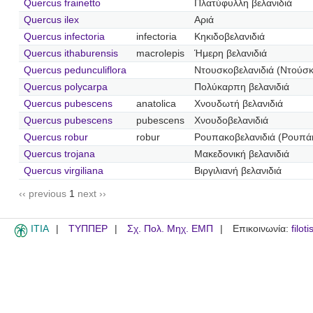
Quercus frainetto
Πλατύφυλλη βελανιδιά
Quercus ilex
Αριά
Quercus infectoria
infectoria
Κηκιδοβελανιδιά
Quercus ithaburensis
macrolepis
Ήμερη βελανιδιά
Quercus pedunculiflora
Ντουσκοβελανιδιά (Ντούσκ
Quercus polycarpa
Πολύκαρπη βελανιδιά
Quercus pubescens
anatolica
Χνουδωτή βελανιδιά
Quercus pubescens
pubescens
Χνουδοβελανιδιά
Quercus robur
robur
Ρουπακοβελανιδιά (Ρουπάκ
Quercus trojana
Μακεδονική βελανιδιά
Quercus virgiliana
Βιργιλιανή βελανιδιά
‹‹ previous
1
next ››
ITIA
ΤΥΠΠΕΡ
Σχ. Πολ. Μηχ. ΕΜΠ
Επικοινωνία:
filot