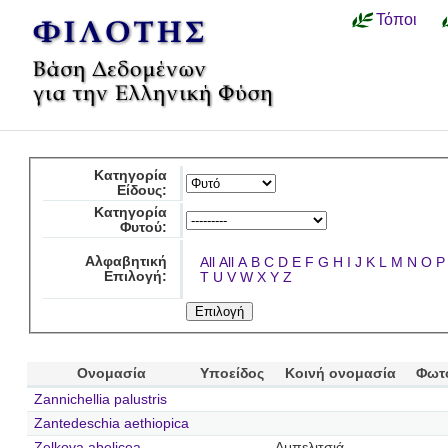
Τόποι
Κατηγορία
Είδους:
Κατηγορία
Φυτού:
Αλφαβητική
All
All
A
B
C
D
E
F
G
H
I
J
K
L
M
N
O
P
Επιλογή:
T
U
V
W
X
Y
Z
Ονομασία
Υποείδος
Κοινή ονομασία
Φωτ
Zannichellia palustris
Zantedeschia aethiopica
Zelkova abelicea
Αμπελιτσιά