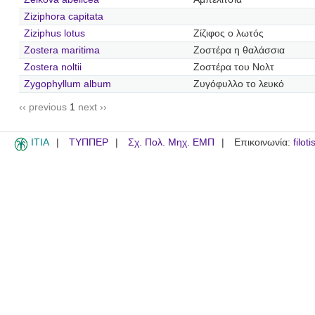
Ziziphora capitata
Ziziphus lotus
Ζίζιφος ο λωτός
Zostera maritima
Ζοστέρα η θαλάσσια
Zostera noltii
Ζοστέρα του Νολτ
Zygophyllum album
Ζυγόφυλλο το λευκό
‹‹ previous
1
next ››
ITIA
ΤΥΠΠΕΡ
Σχ. Πολ. Μηχ. ΕΜΠ
Επικοινωνία:
filot