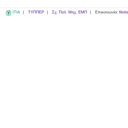
ITIA
ΤΥΠΠΕΡ
Σχ. Πολ. Μηχ. ΕΜΠ
Επικοινωνία:
filot