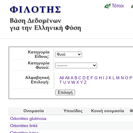
Τόποι
Κατηγορία
Είδους:
Κατηγορία
Φυτού:
Αλφαβητική
All
All
A
B
C
D
E
F
G
H
I
J
K
L
M
N
O
P
Επιλογή:
T
U
V
W
X
Y
Z
Ονομασία
Υποείδος
Κοινή ονομασία
Φ
Odontites glutinosa
Odontites linkii
Odontites lutea