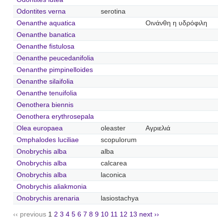
Odontites verna
serotina
Oenanthe aquatica
Οινάνθη η υδρόφιλη
Oenanthe banatica
Oenanthe fistulosa
Oenanthe peucedanifolia
Oenanthe pimpinelloides
Oenanthe silaifolia
Oenanthe tenuifolia
Oenothera biennis
Oenothera erythrosepala
Olea europaea
oleaster
Αγριελιά
Omphalodes luciliae
scopulorum
Onobrychis alba
alba
Onobrychis alba
calcarea
Onobrychis alba
laconica
Onobrychis aliakmonia
Onobrychis arenaria
lasiostachya
‹‹ previous
1
2
3
4
5
6
7
8
9
10
11
12
13
next ››