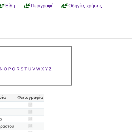
Είδη
Περιγραφή
Οδηγίες χρήσης
N
O
P
Q
R
S
T
U
V
W
X
Y
Z
σία
Φωτογραφία
το
φράστου