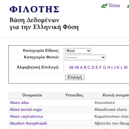
Τόποι
Κατηγορία Είδους:
Κατηγορία Φυτού:
Αλφαβητική Επιλογή:
All
All
A
B
C
D
E
F
G
H
I
J
K
L
M
Ονομασία
Υποείδος
Κοινή ονομα
Abies alba
Χτενοέλατο
Abies borisii-regis
Μακεδονικό έλατο
Abies cephalonica
Κεφαλλονίτικο έλα
Abutilon theophrastii
Αβούτιλο του Θεο