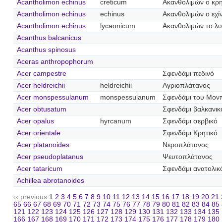
Acantholimon echinus
creticum
Ακανθολιμών ο κρη
Acantholimon echinus
echinus
Ακανθολιμών ο εχί
Acantholimon echinus
lycaonicum
Ακανθολιμών το λυ
Acanthus balcanicus
Acanthus spinosus
Aceras anthropophorum
Acer campestre
Σφενδάμι πεδινό
Acer heldreichii
heldreichii
Αγριοπλάτανος
Acer monspessulanum
monspessulanum
Σφενδάμι του Μονπ
Acer obtusatum
Σφενδάμι βαλκανικ
Acer opalus
hyrcanum
Σφενδάμι σερβικό
Acer orientale
Σφενδάμι Κρητικό
Acer platanoides
Νεροπλάτανος
Acer pseudoplatanus
Ψευτοπλάτανος
Acer tataricum
Σφενδάμι ανατολικ
Achillea abrotanoides
‹‹ previous
1
2
3
4
5
6
7
8
9
10
11
12
13
14
15
16
17
18
19
20
21
65
66
67
68
69
70
71
72
73
74
75
76
77
78
79
80
81
82
83
84
85
121
122
123
124
125
126
127
128
129
130
131
132
133
134
135
166
167
168
169
170
171
172
173
174
175
176
177
178
179
180