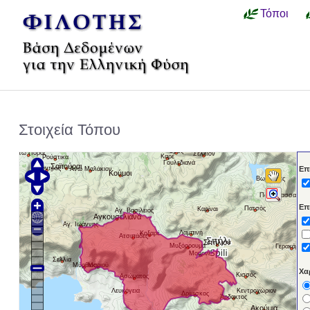
Τόποι
Στοιχεία Τόπου
Όρος
Κάτω Πόρος
Σελλίον
Καρέ
Ρούστικα
Γουλεδιανά
Σαϊτούραι
Μούντρος
Επ
'Aνω Μαλάκιον
Κούμοι
Βωλεώνες
Παντάνασσα
Επ
Πατσός
Καρίναι
Αγ. Βασίλειος
Αγκουσελιανά
Αγ. Ιωάννης
Λαμπινή
Κοξαρέ
Ατσιπάδες
Σπήλιον
Μυξόρρουμα
Γερακάριον
Μουρνέ
Σελλία
Μαριού
Μύρθιος
Χα
Κισσός
Ασώματος
Λευκόγεια
Κεντροχώριον
Δρίμισκος
Άρδακτος
Ακούμια