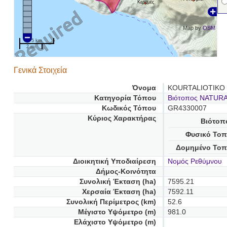
Κεραμές
Map by
OSM
5 km
2 mi
Γενικά Στοιχεία
Όνομα
KOURTALIOTIKO 
Κατηγορία Τόπου
Βιότοπος NATUR
Κωδικός Τόπου
GR4330007
Κύριος Χαρακτήρας
Βιότοπ
Φυσικό Τοπ
Δομημένο Τοπ
Διοικητική Υποδιαίρεση
Νομός Ρεθύμνου
Δήμος-Κοινότητα
Συνολική Έκταση (ha)
7595.21
Χερσαία Έκταση (ha)
7592.11
Συνολική Περίμετρος (km)
52.6
Μέγιστο Υψόμετρο (m)
981.0
Ελάχιστο Υψόμετρο (m)