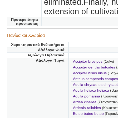
eliminated.Finally, h
extension of cultiva
Προτεραιότητα
προστασίας
Πανίδα και Χλωρίδα
Χαρακτηριστικά Ενδιαιτήματα
Αξιόλογα Φυτά
Αξιόλογα Θηλαστικά
Αξιόλογα Πτηνά
Accipiter brevipes
(Σαΐνι)
Accipiter gentilis butoides
(
Accipiter nisus nisus
(Τσιχλ
Anthus campestris campest
Aquila chrysaetos chrysae
Aquila heliaca heliaca
(Βασ
Aquila pomarina
(Κραυγαη
Ardea cinerea
(Σταχτοτσικν
Ardeola ralloides
(Κρυπτοτ
Buteo buteo buteo
(Γερακί