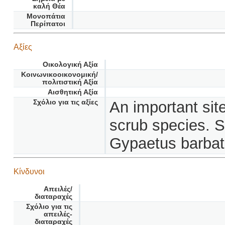
καλή Θέα
Μονοπάτια
Περίπατοι
Αξίες
Οικολογική Αξία
Κοινωνικοοικονομική/
πολιτιστική Αξία
Αισθητική Αξία
Σχόλιο για τις αξίες
An important sit
scrub species. S
Gypaetus barbat
Κίνδυνοι
Απειλές/
διαταραχές
Σχόλιο για τις
απειλές-
διαταραχές