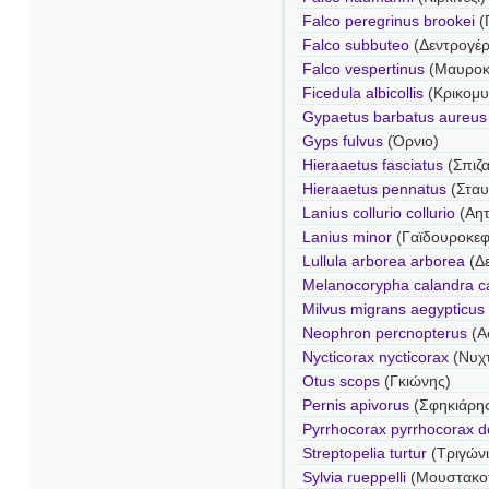
Falco peregrinus brookei
(
Falco subbuteo
(Δεντρογέ
Falco vespertinus
(Μαυροκι
Ficedula albicollis
(Κρικομ
Gypaetus barbatus aureus
Gyps fulvus
(Όρνιο)
Hieraaetus fasciatus
(Σπιζ
Hieraaetus pennatus
(Στα
Lanius collurio collurio
(Αητ
Lanius minor
(Γαϊδουροκε
Lullula arborea arborea
(Δ
Melanocorypha calandra c
Milvus migrans aegypticus
Neophron percnopterus
(Α
Nycticorax nycticorax
(Νυχ
Otus scops
(Γκιώνης)
Pernis apivorus
(Σφηκιάρη
Pyrrhocorax pyrrhocorax do
Streptopelia turtur
(Τριγώνι
Sylvia rueppelli
(Μουστακο