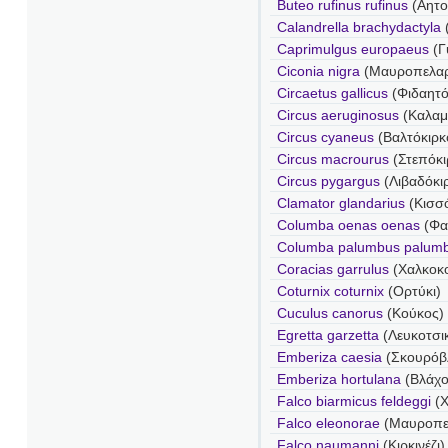
Buteo rufinus rufinus
(Αητο
Calandrella brachydactyla
Caprimulgus europaeus
(Γ
Ciconia nigra
(Μαυροπελα
Circaetus gallicus
(Φιδαητό
Circus aeruginosus
(Καλαμ
Circus cyaneus
(Βαλτόκιρκ
Circus macrourus
(Στεπόκι
Circus pygargus
(Λιβαδόκι
Clamator glandarius
(Κισσ
Columba oenas oenas
(Φα
Columba palumbus palum
Coracias garrulus
(Χαλκοκ
Coturnix coturnix
(Ορτύκι)
Cuculus canorus
(Κούκος)
Egretta garzetta
(Λευκοτσι
Emberiza caesia
(Σκουρόβ
Emberiza hortulana
(Βλάχο
Falco biarmicus feldeggi
(Χ
Falco eleonorae
(Μαυροπε
Falco naumanni
(Κιρκινέζι)