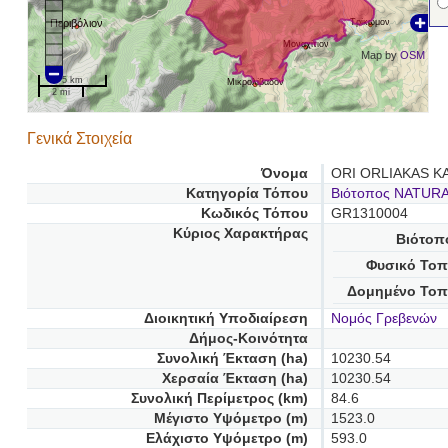
Περιβόλιον
Τρίκωμον
Μοναχίτιον
Map by
OSM
5 km
Μικρολίβαδον
2 mi
Γενικά Στοιχεία
Όνομα
ORI ORLIAKAS K
Κατηγορία Τόπου
Βιότοπος NATUR
Κωδικός Τόπου
GR1310004
Κύριος Χαρακτήρας
Βιότοπ
Φυσικό Τοπ
Δομημένο Τοπ
Διοικητική Υποδιαίρεση
Νομός Γρεβενών
Δήμος-Κοινότητα
Συνολική Έκταση (ha)
10230.54
Χερσαία Έκταση (ha)
10230.54
Συνολική Περίμετρος (km)
84.6
Μέγιστο Υψόμετρο (m)
1523.0
Ελάχιστο Υψόμετρο (m)
593.0