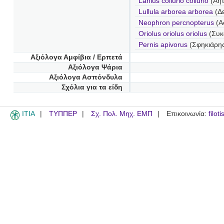
Lanius collurio collurio
(Αητ
Lullula arborea arborea
(Δ
Neophron percnopterus
(Α
Oriolus oriolus oriolus
(Συκ
Pernis apivorus
(Σφηκιάρη
Αξιόλογα Αμφίβια / Ερπετά
Αξιόλογα Ψάρια
Αξιόλογα Ασπόνδυλα
Σχόλια για τα είδη
ITIA
ΤΥΠΠΕΡ
Σχ. Πολ. Μηχ. ΕΜΠ
Επικοινωνία:
filot