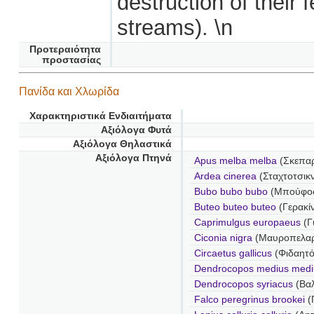
destruction of their 
streams). \n
Προτεραιότητα
προστασίας
Πανίδα και Χλωρίδα
Χαρακτηριστικά Ενδιαιτήματα
Αξιόλογα Φυτά
Αξιόλογα Θηλαστικά
Αξιόλογα Πτηνά
Apus melba melba
(Σκεπα
Ardea cinerea
(Σταχτοτσικν
Bubo bubo bubo
(Μπούφο
Buteo buteo buteo
(Γερακί
Caprimulgus europaeus
(Γ
Ciconia nigra
(Μαυροπελα
Circaetus gallicus
(Φιδαητό
Dendrocopos medius medi
Dendrocopos syriacus
(Βα
Falco peregrinus brookei
(