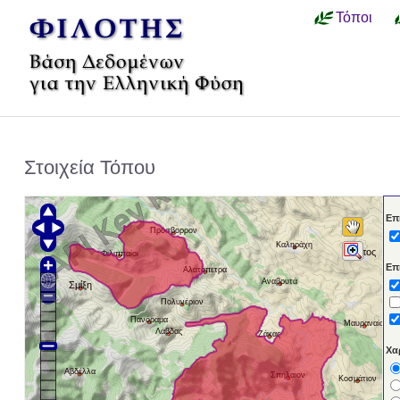
Τόποι
Στοιχεία Τόπου
Επ
Πρόσβορρον
Καληράχη
Έλατος
Φιλιππαίοι
Επ
Αλατόπετρα
Αναβρυτά
Σμίξη
Πολυνέριον
Πανόραμα
Μαυραναίοι
Λάβδας
Ζάκας
Χα
Αβδέλλα
Σπήλαιον
Κοσμάτιον