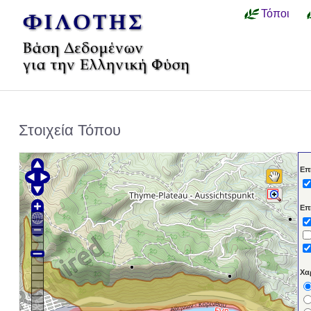
Τόποι
Στοιχεία Τόπου
Επ
Επ
Χα