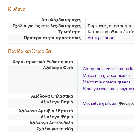
Κίνδυνοι
Απειλές/διαταραχές
Σχόλιο για τις απειλές-διαταραχές
Πυρκαγιές, επέκταση του
Τρωτότητα
Κατασκευή οδικού δικτύ
Προτεραιότητα προστασίας
Δευτερεύουσα
Πανίδα και Χλωρίδα
Χαρακτηριστικά Ενδιαιτήματα
Αξιόλογα Φυτά
Campanula celsii spathulifo
Malcolmia graeca bicolor
Malcolmia graeca graeca
Stachys swainsonii scyroni
Αξιόλογα Θηλαστικά
Αξιόλογα Πτηνά
Circaetus gallicus
(Φιδαητό
Αξιόλογα Αμφίβια / Ερπετά
Αξιόλογα Ψάρια
Αξιόλογα Ασπόνδυλα
Σχόλια για τα είδη