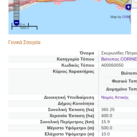
Map by
OSM
1000 m
5000 ft
Γενικά Στοιχεία
Όνομα
Σκυρωνίδες Πέτρε
Κατηγορία Τόπου
Βιότοπος CORINE
Κωδικός Τόπου
A00060050
Κύριος Χαρακτήρας
Βιότοπ
Φυσικό Τοπ
Δομημένο Τοπ
Διοικητική Υποδιαίρεση
Νομός Αττικής
Δήμος-Κοινότητα
Συνολική Έκταση (ha)
365.25
Χερσαία Έκταση (ha)
400.0
Συνολική Περίμετρος (km)
15.9
Μέγιστο Υψόμετρο (m)
500.0
Ελάχιστο Υψόμετρο (m)
10.0