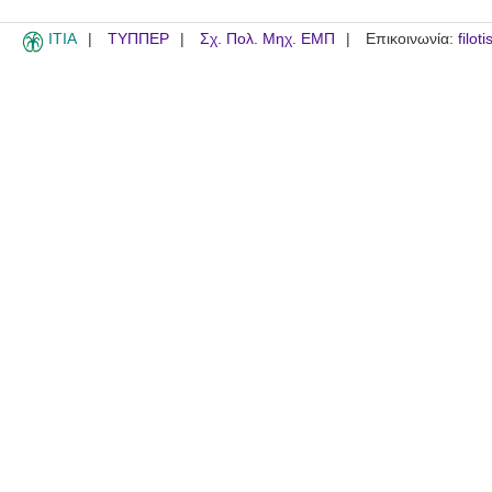
ITIA
ΤΥΠΠΕΡ
Σχ. Πολ. Μηχ. ΕΜΠ
Επικοινωνία:
filot