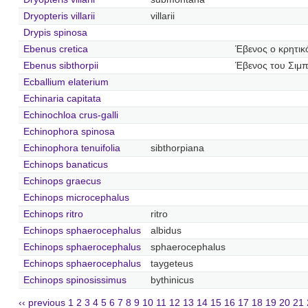
Dryopteris villarii
villarii
Drypis spinosa
Ebenus cretica
Έβενος ο κρητικ
Ebenus sibthorpii
Έβενος του Σιμ
Ecballium elaterium
Echinaria capitata
Echinochloa crus-galli
Echinophora spinosa
Echinophora tenuifolia
sibthorpiana
Echinops banaticus
Echinops graecus
Echinops microcephalus
Echinops ritro
ritro
Echinops sphaerocephalus
albidus
Echinops sphaerocephalus
sphaerocephalus
Echinops sphaerocephalus
taygeteus
Echinops spinosissimus
bythinicus
‹‹ previous
1
2
3
4
5
6
7
8
9
10
11
12
13
14
15
16
17
18
19
20
21