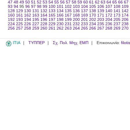
47
48
49
50
51
52
53
54
55
56
57
58
59
60
61
62
63
64
65
66
67
93
94
95
96
97
98
99
100
101
102
103
104
105
106
107
108
109
128
129
130
131
132
133
134
135
136
137
138
139
140
141
142
160
161
162
163
164
165
166
167
168
169
170
171
172
173
174
192
193
194
195
196
197
198
199
200
201
202
203
204
205
206
224
225
226
227
228
229
230
231
232
233
234
235
236
237
238
256
257
258
259
260
261
262
263
264
265
266
267
268
269
270
ITIA
ΤΥΠΠΕΡ
Σχ. Πολ. Μηχ. ΕΜΠ
Επικοινωνία:
filot