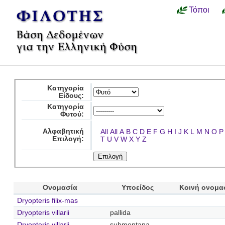
Τόποι
Κατηγορία
Είδους:
Κατηγορία
Φυτού:
Αλφαβητική
All
All
A
B
C
D
E
F
G
H
I
J
K
L
M
N
O
P
Επιλογή:
T
U
V
W
X
Y
Z
Ονομασία
Υποείδος
Κοινή ονομα
Dryopteris filix-mas
Dryopteris villarii
pallida
Dryopteris villarii
submontana