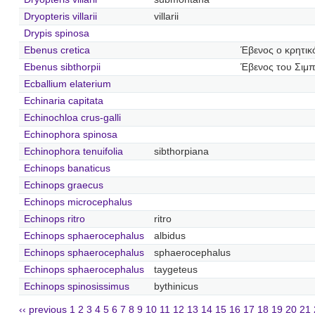
Dryopteris villarii
villarii
Drypis spinosa
Ebenus cretica
Έβενος ο κρητικ
Ebenus sibthorpii
Έβενος του Σιμ
Ecballium elaterium
Echinaria capitata
Echinochloa crus-galli
Echinophora spinosa
Echinophora tenuifolia
sibthorpiana
Echinops banaticus
Echinops graecus
Echinops microcephalus
Echinops ritro
ritro
Echinops sphaerocephalus
albidus
Echinops sphaerocephalus
sphaerocephalus
Echinops sphaerocephalus
taygeteus
Echinops spinosissimus
bythinicus
‹‹ previous
1
2
3
4
5
6
7
8
9
10
11
12
13
14
15
16
17
18
19
20
21