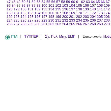
47
48
49
50
51
52
53
54
55
56
57
58
59
60
61
62
63
64
65
66
67
93
94
95
96
97
98
99
100
101
102
103
104
105
106
107
108
109
128
129
130
131
132
133
134
135
136
137
138
139
140
141
142
160
161
162
163
164
165
166
167
168
169
170
171
172
173
174
192
193
194
195
196
197
198
199
200
201
202
203
204
205
206
224
225
226
227
228
229
230
231
232
233
234
235
236
237
238
256
257
258
259
260
261
262
263
264
265
266
267
268
269
270
ITIA
ΤΥΠΠΕΡ
Σχ. Πολ. Μηχ. ΕΜΠ
Επικοινωνία:
filot