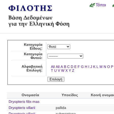
Τόποι
Κατηγορία
Είδους:
Κατηγορία
Φυτού:
Αλφαβητική
All
All
A
B
C
D
E
F
G
H
I
J
K
L
M
N
O
P
Επιλογή:
T
U
V
W
X
Y
Z
Ονομασία
Υποείδος
Κοινή ονομα
Dryopteris filix-mas
Dryopteris villarii
pallida
Dryopteris villarii
submontana