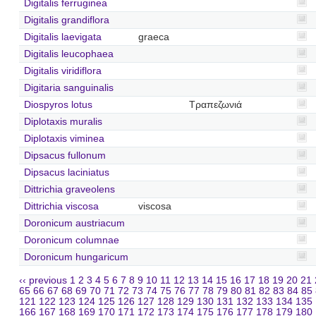
Digitalis ferruginea
Digitalis grandiflora
Digitalis laevigata
graeca
Digitalis leucophaea
Digitalis viridiflora
Digitaria sanguinalis
Diospyros lotus
Τραπεζωνιά
Diplotaxis muralis
Diplotaxis viminea
Dipsacus fullonum
Dipsacus laciniatus
Dittrichia graveolens
Dittrichia viscosa
viscosa
Doronicum austriacum
Doronicum columnae
Doronicum hungaricum
‹‹ previous
1
2
3
4
5
6
7
8
9
10
11
12
13
14
15
16
17
18
19
20
21
65
66
67
68
69
70
71
72
73
74
75
76
77
78
79
80
81
82
83
84
85
121
122
123
124
125
126
127
128
129
130
131
132
133
134
135
166
167
168
169
170
171
172
173
174
175
176
177
178
179
180