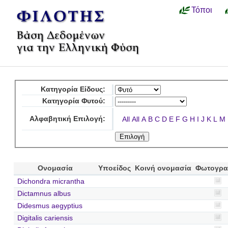
Τόποι
Κατηγορία Είδους:
Κατηγορία Φυτού:
Αλφαβητική Επιλογή:
All
All
A
B
C
D
E
F
G
H
I
J
K
L
M
Ονομασία
Υποείδος
Κοινή ονομασία
Φωτογρα
Dichondra micrantha
Dictamnus albus
Didesmus aegyptius
Digitalis cariensis