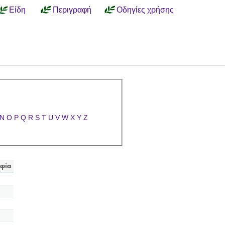
Είδη
Περιγραφή
Οδηγίες χρήσης
N
O
P
Q
R
S
T
U
V
W
X
Y
Z
φία