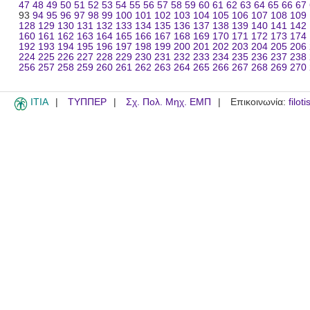
47
48
49
50
51
52
53
54
55
56
57
58
59
60
61
62
63
64
65
66
67
93
94
95
96
97
98
99
100
101
102
103
104
105
106
107
108
109
128
129
130
131
132
133
134
135
136
137
138
139
140
141
142
160
161
162
163
164
165
166
167
168
169
170
171
172
173
174
192
193
194
195
196
197
198
199
200
201
202
203
204
205
206
224
225
226
227
228
229
230
231
232
233
234
235
236
237
238
256
257
258
259
260
261
262
263
264
265
266
267
268
269
270
ITIA
ΤΥΠΠΕΡ
Σχ. Πολ. Μηχ. ΕΜΠ
Επικοινωνία:
filot