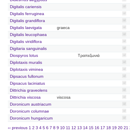
Digitalis cariensis
Digitalis ferruginea
Digitalis grandiflora
Digitalis laevigata
graeca
Digitalis leucophaea
Digitalis viridiflora
Digitaria sanguinalis
Diospyros lotus
Τραπεζωνιά
Diplotaxis muralis
Diplotaxis viminea
Dipsacus fullonum
Dipsacus laciniatus
Dittrichia graveolens
Dittrichia viscosa
viscosa
Doronicum austriacum
Doronicum columnae
Doronicum hungaricum
‹‹ previous
1
2
3
4
5
6
7
8
9
10
11
12
13
14
15
16
17
18
19
20
21