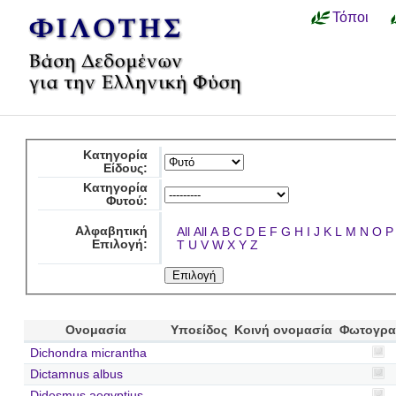
Τόποι
Κατηγορία
Είδους:
Κατηγορία
Φυτού:
Αλφαβητική
All
All
A
B
C
D
E
F
G
H
I
J
K
L
M
N
O
P
Επιλογή:
T
U
V
W
X
Y
Z
Ονομασία
Υποείδος
Κοινή ονομασία
Φωτογρα
Dichondra micrantha
Dictamnus albus
Didesmus aegyptius