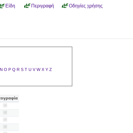
Είδη
Περιγραφή
Οδηγίες χρήσης
N
O
P
Q
R
S
T
U
V
W
X
Y
Z
ογραφία