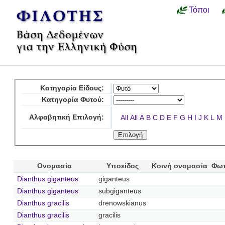
Τόποι
Κατηγορία Είδους:
Κατηγορία Φυτού:
Αλφαβητική Επιλογή:
All
All
A
B
C
D
E
F
G
H
I
J
K
L
M
Ονομασία
Υποείδος
Κοινή ονομασία
Φωτ
Dianthus giganteus
giganteus
Dianthus giganteus
subgiganteus
Dianthus gracilis
drenowskianus
Dianthus gracilis
gracilis