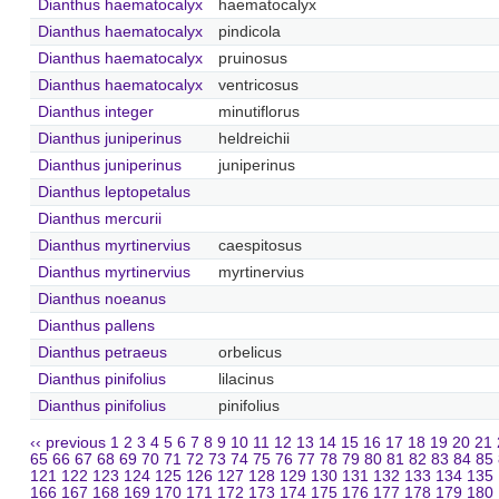
Dianthus haematocalyx
haematocalyx
Dianthus haematocalyx
pindicola
Dianthus haematocalyx
pruinosus
Dianthus haematocalyx
ventricosus
Dianthus integer
minutiflorus
Dianthus juniperinus
heldreichii
Dianthus juniperinus
juniperinus
Dianthus leptopetalus
Dianthus mercurii
Dianthus myrtinervius
caespitosus
Dianthus myrtinervius
myrtinervius
Dianthus noeanus
Dianthus pallens
Dianthus petraeus
orbelicus
Dianthus pinifolius
lilacinus
Dianthus pinifolius
pinifolius
‹‹ previous
1
2
3
4
5
6
7
8
9
10
11
12
13
14
15
16
17
18
19
20
21
65
66
67
68
69
70
71
72
73
74
75
76
77
78
79
80
81
82
83
84
85
121
122
123
124
125
126
127
128
129
130
131
132
133
134
135
166
167
168
169
170
171
172
173
174
175
176
177
178
179
180