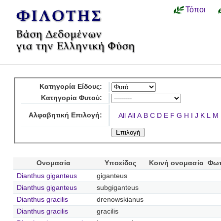
Τόποι
Κατηγορία Είδους:
Κατηγορία Φυτού:
Αλφαβητική Επιλογή:
All
All
A
B
C
D
E
F
G
H
I
J
K
L
M
Ονομασία
Υποείδος
Κοινή ονομασία
Φωτ
Dianthus giganteus
giganteus
Dianthus giganteus
subgiganteus
Dianthus gracilis
drenowskianus
Dianthus gracilis
gracilis