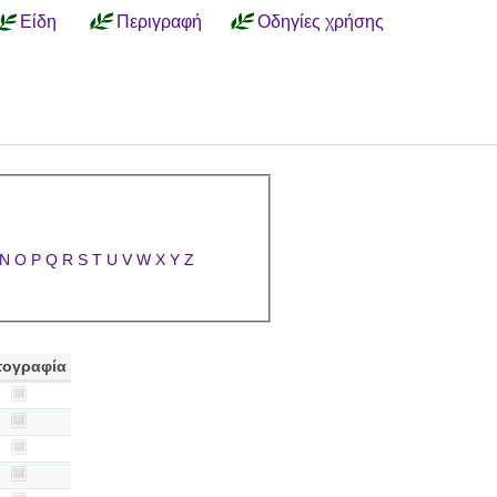
Είδη
Περιγραφή
Οδηγίες χρήσης
N
O
P
Q
R
S
T
U
V
W
X
Y
Z
ογραφία