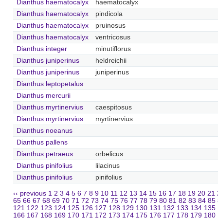
Dianthus haematocalyx
haematocalyx
Dianthus haematocalyx
pindicola
Dianthus haematocalyx
pruinosus
Dianthus haematocalyx
ventricosus
Dianthus integer
minutiflorus
Dianthus juniperinus
heldreichii
Dianthus juniperinus
juniperinus
Dianthus leptopetalus
Dianthus mercurii
Dianthus myrtinervius
caespitosus
Dianthus myrtinervius
myrtinervius
Dianthus noeanus
Dianthus pallens
Dianthus petraeus
orbelicus
Dianthus pinifolius
lilacinus
Dianthus pinifolius
pinifolius
‹‹ previous
1
2
3
4
5
6
7
8
9
10
11
12
13
14
15
16
17
18
19
20
21
65
66
67
68
69
70
71
72
73
74
75
76
77
78
79
80
81
82
83
84
85
121
122
123
124
125
126
127
128
129
130
131
132
133
134
135
166
167
168
169
170
171
172
173
174
175
176
177
178
179
180