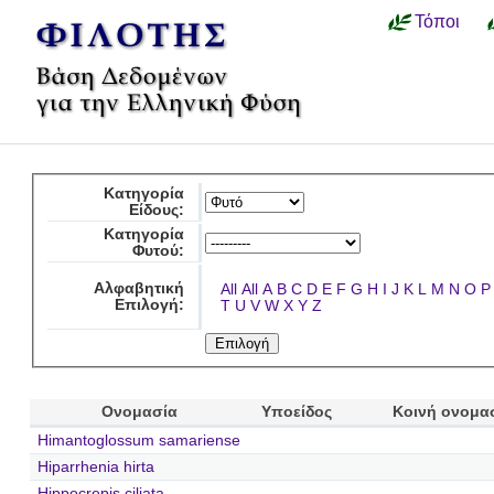
Τόποι
Κατηγορία
Είδους:
Κατηγορία
Φυτού:
Αλφαβητική
All
All
A
B
C
D
E
F
G
H
I
J
K
L
M
N
O
P
Επιλογή:
T
U
V
W
X
Y
Z
Ονομασία
Υποείδος
Κοινή ονομα
Himantoglossum samariense
Hiparrhenia hirta
Hippocrepis ciliata