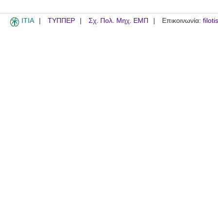
ITIA
ΤΥΠΠΕΡ
Σχ. Πολ. Μηχ. ΕΜΠ
Επικοινωνία:
filot