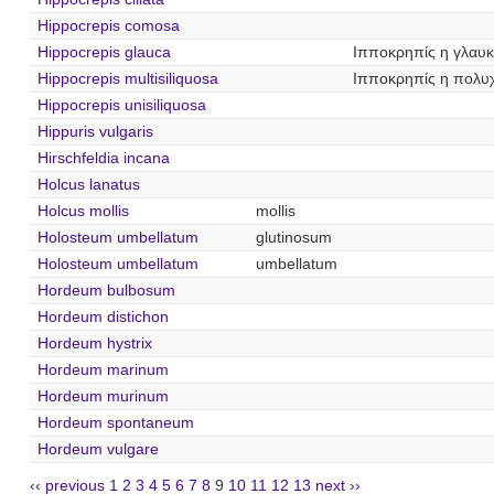
Hippocrepis comosa
Hippocrepis glauca
Ιπποκρηπίς η γλαυ
Hippocrepis multisiliquosa
Ιπποκρηπίς η πολ
Hippocrepis unisiliquosa
Hippuris vulgaris
Hirschfeldia incana
Holcus lanatus
Holcus mollis
mollis
Holosteum umbellatum
glutinosum
Holosteum umbellatum
umbellatum
Hordeum bulbosum
Hordeum distichon
Hordeum hystrix
Hordeum marinum
Hordeum murinum
Hordeum spontaneum
Hordeum vulgare
‹‹ previous
1
2
3
4
5
6
7
8
9
10
11
12
13
next ››