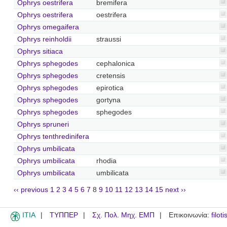
Ophrys oestrifera
bremifera
Ophrys oestrifera
oestrifera
Ophrys omegaifera
Ophrys reinholdii
straussi
Ophrys sitiaca
Ophrys sphegodes
cephalonica
Ophrys sphegodes
cretensis
Ophrys sphegodes
epirotica
Ophrys sphegodes
gortyna
Ophrys sphegodes
sphegodes
Ophrys spruneri
Ophrys tenthredinifera
Ophrys umbilicata
Ophrys umbilicata
rhodia
Ophrys umbilicata
umbilicata
‹‹ previous
1
2
3
4
5
6
7
8
9
10
11
12
13
14
15
next ››
ITIA
ΤΥΠΠΕΡ
Σχ. Πολ. Μηχ. ΕΜΠ
Επικοινωνία:
filot