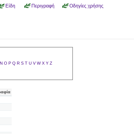
Είδη
Περιγραφή
Οδηγίες χρήσης
N
O
P
Q
R
S
T
U
V
W
X
Y
Z
ραφία