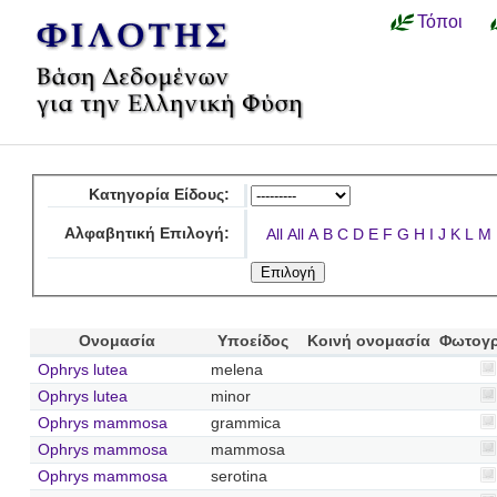
Τόποι
Κατηγορία Είδους:
Αλφαβητική Επιλογή:
All
All
A
B
C
D
E
F
G
H
I
J
K
L
M
Ονομασία
Υποείδος
Κοινή ονομασία
Φωτογ
Ophrys lutea
melena
Ophrys lutea
minor
Ophrys mammosa
grammica
Ophrys mammosa
mammosa
Ophrys mammosa
serotina