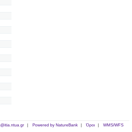
is@itia.ntua.gr
Powered by NatureBank
Όροι
WMS/WFS