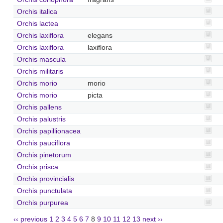
Orchis italica
Orchis lactea
Orchis laxiflora
elegans
Orchis laxiflora
laxiflora
Orchis mascula
Orchis militaris
Orchis morio
morio
Orchis morio
picta
Orchis pallens
Orchis palustris
Orchis papillionacea
Orchis pauciflora
Orchis pinetorum
Orchis prisca
Orchis provincialis
Orchis punctulata
Orchis purpurea
‹‹ previous
1
2
3
4
5
6
7
8
9
10
11
12
13
next ››