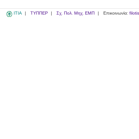
ITIA
ΤΥΠΠΕΡ
Σχ. Πολ. Μηχ. ΕΜΠ
Επικοινωνία:
filot