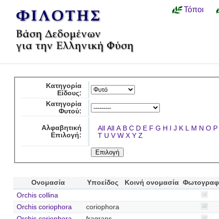
Τόποι
Κατηγορία
Είδους:
Κατηγορία
Φυτού:
Αλφαβητική
All
All
A
B
C
D
E
F
G
H
I
J
K
L
M
N
O
P
Επιλογή:
T
U
V
W
X
Y
Z
Ονομασία
Υποείδος
Κοινή ονομασία
Φωτογραφ
Orchis collina
Orchis coriophora
coriophora
Orchis coriophora
fragrans