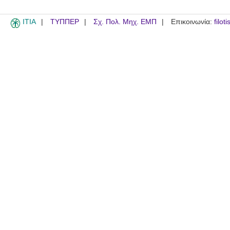
ITIA
ΤΥΠΠΕΡ
Σχ. Πολ. Μηχ. ΕΜΠ
Επικοινωνία:
filot