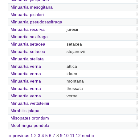
Minuartia mesogitana
Minuartia pichleri
Minuartia pseudosaxifraga
Minuartia recurva
juresii
Minuartia saxifraga
Minuartia setacea
setacea
Minuartia setacea
stojanovii
Minuartia stellata
Minuartia verna
attica
Minuartia verna
idaea
Minuartia verna
montana
Minuartia verna
thessala
Minuartia verna
verna
Minuartia wettsteinii
Mirabilis jalapa
Misopates orontium
Moehringia pendula
‹‹ previous
1
2
3
4
5
6
7
8
9
10
11
12
next ››