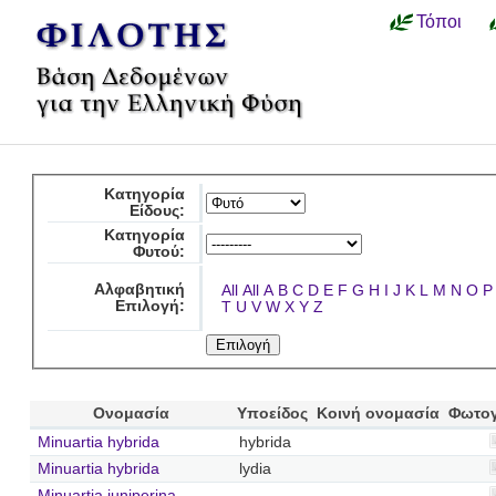
Τόποι
Κατηγορία
Είδους:
Κατηγορία
Φυτού:
Αλφαβητική
All
All
A
B
C
D
E
F
G
H
I
J
K
L
M
N
O
P
Επιλογή:
T
U
V
W
X
Y
Z
Ονομασία
Υποείδος
Κοινή ονομασία
Φωτο
Minuartia hybrida
hybrida
Minuartia hybrida
lydia
Minuartia juniperina