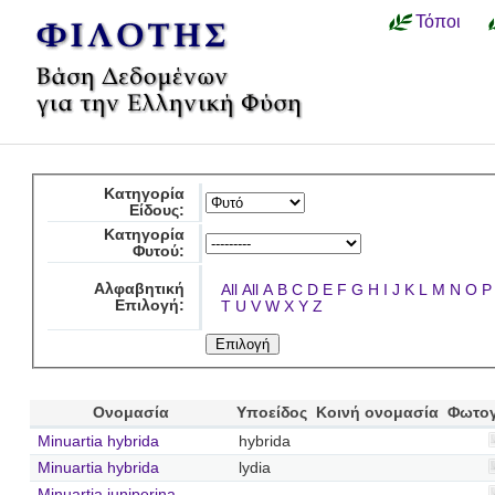
Τόποι
Κατηγορία
Είδους:
Κατηγορία
Φυτού:
Αλφαβητική
All
All
A
B
C
D
E
F
G
H
I
J
K
L
M
N
O
P
Επιλογή:
T
U
V
W
X
Y
Z
Ονομασία
Υποείδος
Κοινή ονομασία
Φωτο
Minuartia hybrida
hybrida
Minuartia hybrida
lydia
Minuartia juniperina