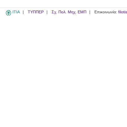
ITIA
ΤΥΠΠΕΡ
Σχ. Πολ. Μηχ. ΕΜΠ
Επικοινωνία:
filot