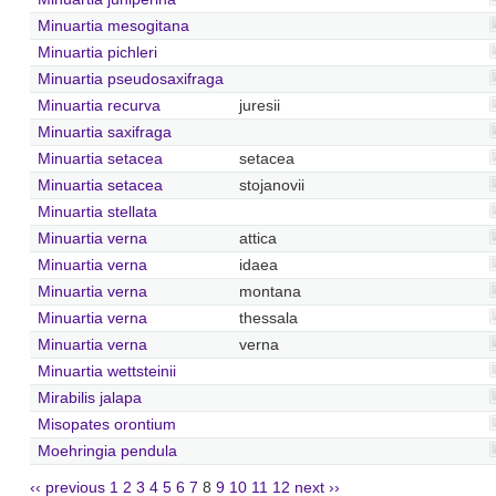
Minuartia mesogitana
Minuartia pichleri
Minuartia pseudosaxifraga
Minuartia recurva
juresii
Minuartia saxifraga
Minuartia setacea
setacea
Minuartia setacea
stojanovii
Minuartia stellata
Minuartia verna
attica
Minuartia verna
idaea
Minuartia verna
montana
Minuartia verna
thessala
Minuartia verna
verna
Minuartia wettsteinii
Mirabilis jalapa
Misopates orontium
Moehringia pendula
‹‹ previous
1
2
3
4
5
6
7
8
9
10
11
12
next ››