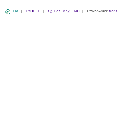
ITIA
ΤΥΠΠΕΡ
Σχ. Πολ. Μηχ. ΕΜΠ
Επικοινωνία:
filot