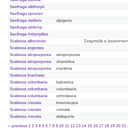
Saxifraga sibthorpii
Saxifraga spruneri
Saxifraga stellaris
alpigena
Saxifraga stribrnyi
Saxifraga tridactylites
Scabiosa albocincta
Σκαμπιόζα η λευκόστικτ
Scabiosa argentea
Scabiosa atropurpurea
atropurpurea
Scabiosa atropurpurea
chaniotica
Scabiosa atropurpurea
maritima
Scabiosa brachiata
Scabiosa columbaria
balcanica
Scabiosa columbaria
columbaria
Scabiosa columbaria
ochroleuca
Scabiosa crenata
brevciscapa
Scabiosa crenata
crenata
Scabiosa crenata
dallaporte
‹‹ previous
1
2
3
4
5
6
7
8
9
10
11
12
13
14
15
16
17
18
19
20
21