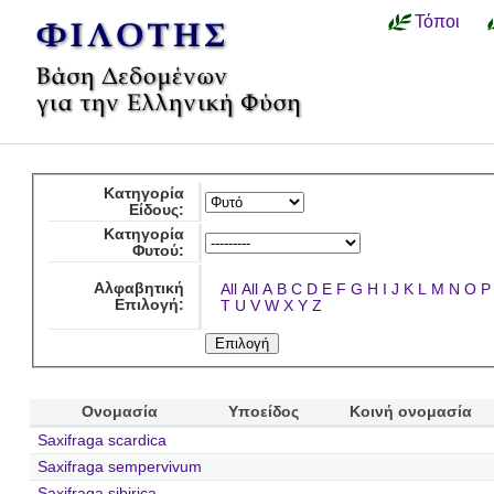
Τόποι
Κατηγορία
Είδους:
Κατηγορία
Φυτού:
Αλφαβητική
All
All
A
B
C
D
E
F
G
H
I
J
K
L
M
N
O
P
Επιλογή:
T
U
V
W
X
Y
Z
Ονομασία
Υποείδος
Κοινή ονομασία
Saxifraga scardica
Saxifraga sempervivum
Saxifraga sibirica