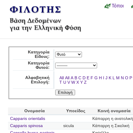
Τόποι
Κατηγορία
Είδους:
Κατηγορία
Φυτού:
Αλφαβητική
All
All
A
B
C
D
E
F
G
H
I
J
K
L
M
N
O
P
Επιλογή:
T
U
V
W
X
Y
Z
Ονομασία
Υποείδος
Κοινή ονομασία
Capparis orientalis
Κάπαρρη η ανατολική
Capparis spinosa
sicula
Κάπαρρη η Σικελική
Capsella bursa-pastoris
Καψέλλα