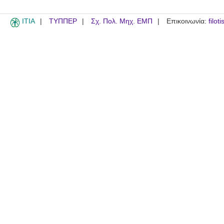
ITIA
ΤΥΠΠΕΡ
Σχ. Πολ. Μηχ. ΕΜΠ
Επικοινωνία:
filot