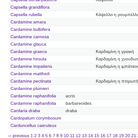
Capsella grandiflora
Capsella rubella
Κάψελλα η ρουμπέλλ
Cardamine amara
Cardamine bulbifera
Cardamine carnosa
Cardamine glauca
Cardamine graeca
Καρδαμίνη η γραική
Cardamine hirsuta
Καρδαμίνη η χνουδω
Cardamine impatiens
Καρδαμίνη η ιμπάτιεν
Cardamine matthioli
Cardamine pectinata
Καρδαμίνη η πτερωτ
Cardamine plumieri
Cardamine raphanifolia
acris
Cardamine raphanifolia
barbareoides
Cardaria draba
draba
Cardopatum corymbosum
Carduncellus caeruleus
‹‹ previous
1
2
3
4
5
6
7
8
9
10
11
12
13
14
15
16
17
18
19
20
21