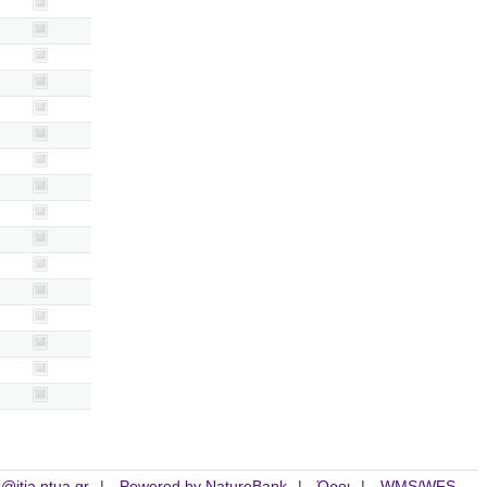
is@itia.ntua.gr
Powered by NatureBank
Όροι
WMS/WFS