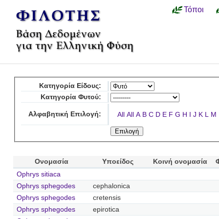
Τόποι
Κατηγορία Είδους:
Κατηγορία Φυτού:
Αλφαβητική Επιλογή:
All
All
A
B
C
D
E
F
G
H
I
J
K
L
M
Ονομασία
Υποείδος
Κοινή ονομασία
Ophrys sitiaca
Ophrys sphegodes
cephalonica
Ophrys sphegodes
cretensis
Ophrys sphegodes
epirotica