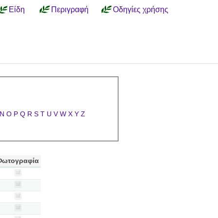
Είδη
Περιγραφή
Οδηγίες χρήσης
N
O
P
Q
R
S
T
U
V
W
X
Y
Z
Φωτογραφία