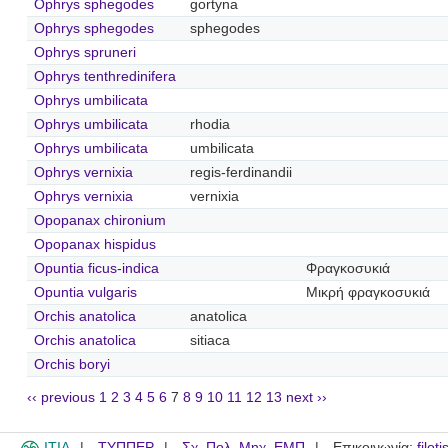
Ophrys sphegodes
gortyna
Ophrys sphegodes
sphegodes
Ophrys spruneri
Ophrys tenthredinifera
Ophrys umbilicata
Ophrys umbilicata
rhodia
Ophrys umbilicata
umbilicata
Ophrys vernixia
regis-ferdinandii
Ophrys vernixia
vernixia
Opopanax chironium
Opopanax hispidus
Opuntia ficus-indica
Φραγκοσυκιά
Opuntia vulgaris
Μικρή φραγκοσυκιά
Orchis anatolica
anatolica
Orchis anatolica
sitiaca
Orchis boryi
‹‹ previous
1
2
3
4
5
6
7
8
9
10
11
12
13
next ››
ITIA
ΤΥΠΠΕΡ
Σχ. Πολ. Μηχ. ΕΜΠ
Επικοινωνία:
filot