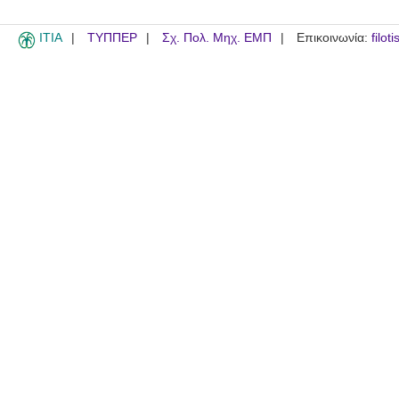
ITIA
ΤΥΠΠΕΡ
Σχ. Πολ. Μηχ. ΕΜΠ
Επικοινωνία:
filot