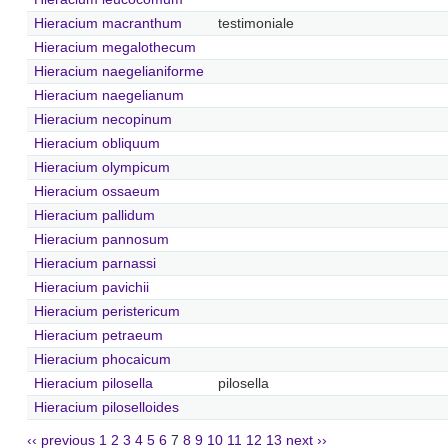
Hieracium macranthum
testimoniale
Hieracium megalothecum
Hieracium naegelianiforme
Hieracium naegelianum
Hieracium necopinum
Hieracium obliquum
Hieracium olympicum
Hieracium ossaeum
Hieracium pallidum
Hieracium pannosum
Hieracium parnassi
Hieracium pavichii
Hieracium peristericum
Hieracium petraeum
Hieracium phocaicum
Hieracium pilosella
pilosella
Hieracium piloselloides
‹‹ previous
1
2
3
4
5
6
7
8
9
10
11
12
13
next ››