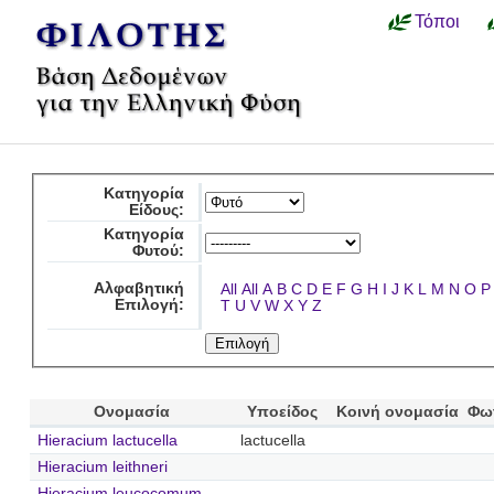
Τόποι
Κατηγορία
Είδους:
Κατηγορία
Φυτού:
Αλφαβητική
All
All
A
B
C
D
E
F
G
H
I
J
K
L
M
N
O
P
Επιλογή:
T
U
V
W
X
Y
Z
Ονομασία
Υποείδος
Κοινή ονομασία
Φω
Hieracium lactucella
lactucella
Hieracium leithneri
Hieracium leucocomum