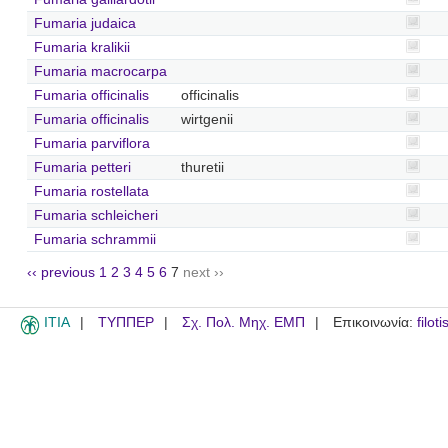
Fumaria judaica
Fumaria kralikii
Fumaria macrocarpa
Fumaria officinalis
officinalis
Fumaria officinalis
wirtgenii
Fumaria parviflora
Fumaria petteri
thuretii
Fumaria rostellata
Fumaria schleicheri
Fumaria schrammii
‹‹ previous
1
2
3
4
5
6
7
next ››
ITIA
ΤΥΠΠΕΡ
Σχ. Πολ. Μηχ. ΕΜΠ
Επικοινωνία:
filot