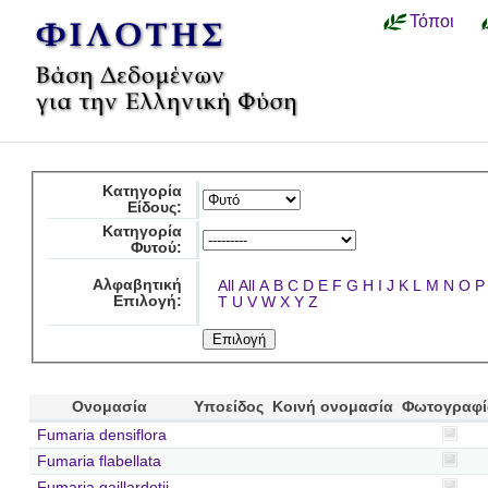
Τόποι
Κατηγορία
Είδους:
Κατηγορία
Φυτού:
Αλφαβητική
All
All
A
B
C
D
E
F
G
H
I
J
K
L
M
N
O
P
Επιλογή:
T
U
V
W
X
Y
Z
Ονομασία
Υποείδος
Κοινή ονομασία
Φωτογραφί
Fumaria densiflora
Fumaria flabellata
Fumaria gaillardotii