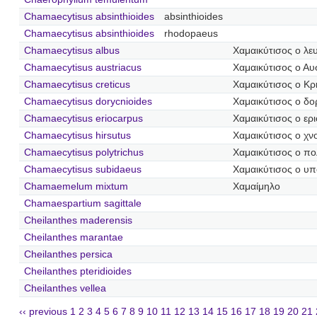
Chamaecytisus absinthioides
absinthioides
Chamaecytisus absinthioides
rhodopaeus
Chamaecytisus albus
Χαμαικύτισος ο λε
Chamaecytisus austriacus
Χαμαικύτισος ο Αυ
Chamaecytisus creticus
Χαμαικύτισος ο Κρ
Chamaecytisus dorycnioides
Χαμαικύτισος ο δο
Chamaecytisus eriocarpus
Χαμαικύτισος ο ερ
Chamaecytisus hirsutus
Χαμαικύτισος ο χ
Chamaecytisus polytrichus
Χαμαικύτισος ο πο
Chamaecytisus subidaeus
Χαμαικύτισος ο υπ
Chamaemelum mixtum
Χαμαίμηλο
Chamaespartium sagittale
Cheilanthes maderensis
Cheilanthes marantae
Cheilanthes persica
Cheilanthes pteridioides
Cheilanthes vellea
‹‹ previous
1
2
3
4
5
6
7
8
9
10
11
12
13
14
15
16
17
18
19
20
21