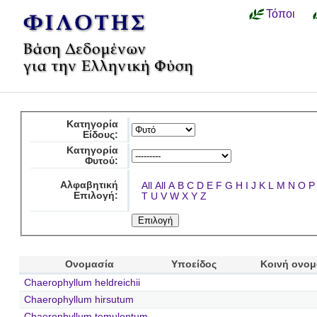
Τόποι
Κατηγορία
Είδους:
Κατηγορία
Φυτού:
Αλφαβητική
All
All
A
B
C
D
E
F
G
H
I
J
K
L
M
N
O
P
Επιλογή:
T
U
V
W
X
Y
Z
Ονομασία
Υποείδος
Κοινή ονομ
Chaerophyllum heldreichii
Chaerophyllum hirsutum
Chaerophyllum temulentum