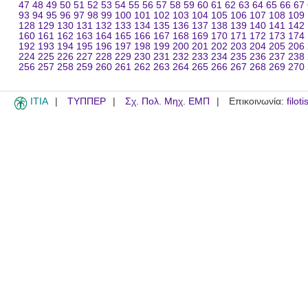
47
48
49
50
51
52
53
54
55
56
57
58
59
60
61
62
63
64
65
66
67
93
94
95
96
97
98
99
100
101
102
103
104
105
106
107
108
109
128
129
130
131
132
133
134
135
136
137
138
139
140
141
142
160
161
162
163
164
165
166
167
168
169
170
171
172
173
174
192
193
194
195
196
197
198
199
200
201
202
203
204
205
206
224
225
226
227
228
229
230
231
232
233
234
235
236
237
238
256
257
258
259
260
261
262
263
264
265
266
267
268
269
270
ITIA
ΤΥΠΠΕΡ
Σχ. Πολ. Μηχ. ΕΜΠ
Επικοινωνία:
filot