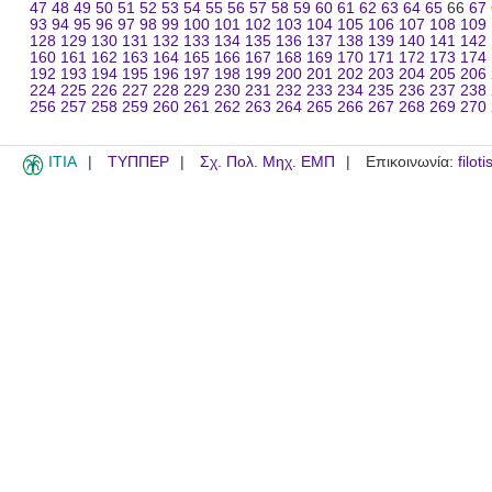
47
48
49
50
51
52
53
54
55
56
57
58
59
60
61
62
63
64
65
66
67
93
94
95
96
97
98
99
100
101
102
103
104
105
106
107
108
109
128
129
130
131
132
133
134
135
136
137
138
139
140
141
142
160
161
162
163
164
165
166
167
168
169
170
171
172
173
174
192
193
194
195
196
197
198
199
200
201
202
203
204
205
206
224
225
226
227
228
229
230
231
232
233
234
235
236
237
238
256
257
258
259
260
261
262
263
264
265
266
267
268
269
270
ITIA
ΤΥΠΠΕΡ
Σχ. Πολ. Μηχ. ΕΜΠ
Επικοινωνία:
filot