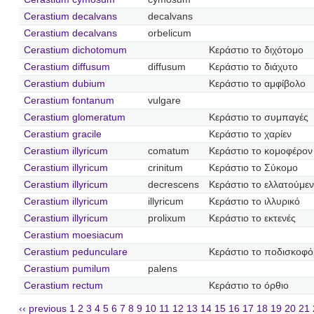
Cerastium decalvans
decalvans
Cerastium decalvans
orbelicum
Cerastium dichotomum
Κεράστιο το διχότομο
Cerastium diffusum
diffusum
Κεράστιο το διάχυτο
Cerastium dubium
Κεράστιο το αμφίβολο
Cerastium fontanum
vulgare
Cerastium glomeratum
Κεράστιο το συμπαγές
Cerastium gracile
Κεράστιο το χαρίεν
Cerastium illyricum
comatum
Κεράστιο το κομοφέρον
Cerastium illyricum
crinitum
Κεράστιο το Σύκομο
Cerastium illyricum
decrescens
Κεράστιο το ελλατούμε
Cerastium illyricum
illyricum
Κεράστιο το ιλλυρικό
Cerastium illyricum
prolixum
Κεράστιο το εκτενές
Cerastium moesiacum
Cerastium pedunculare
Κεράστιο το ποδισκοφ
Cerastium pumilum
palens
Cerastium rectum
Κεράστιο το όρθιο
‹‹ previous
1
2
3
4
5
6
7
8
9
10
11
12
13
14
15
16
17
18
19
20
21