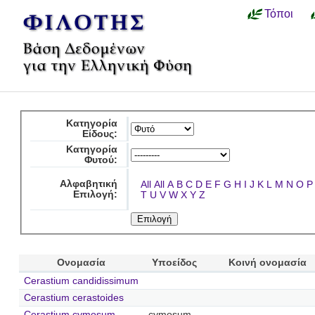
Τόποι
Κατηγορία
Είδους:
Κατηγορία
Φυτού:
Αλφαβητική
All
All
A
B
C
D
E
F
G
H
I
J
K
L
M
N
O
P
Επιλογή:
T
U
V
W
X
Y
Z
Ονομασία
Υποείδος
Κοινή ονομασία
Cerastium candidissimum
Cerastium cerastoides
Cerastium cymosum
cymosum