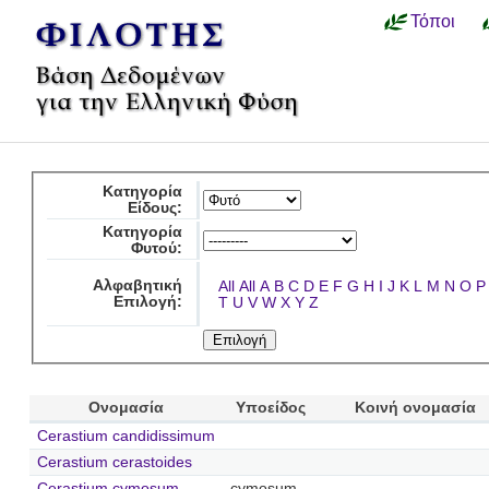
Τόποι
Κατηγορία
Είδους:
Κατηγορία
Φυτού:
Αλφαβητική
All
All
A
B
C
D
E
F
G
H
I
J
K
L
M
N
O
P
Επιλογή:
T
U
V
W
X
Y
Z
Ονομασία
Υποείδος
Κοινή ονομασία
Cerastium candidissimum
Cerastium cerastoides
Cerastium cymosum
cymosum