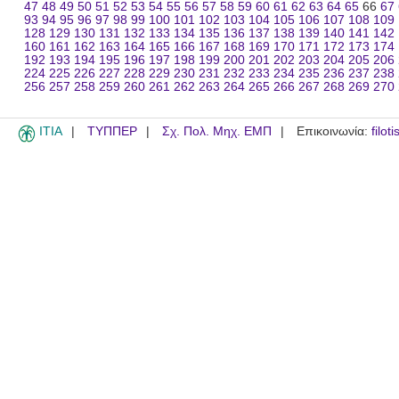
47
48
49
50
51
52
53
54
55
56
57
58
59
60
61
62
63
64
65
66
67
93
94
95
96
97
98
99
100
101
102
103
104
105
106
107
108
109
128
129
130
131
132
133
134
135
136
137
138
139
140
141
142
160
161
162
163
164
165
166
167
168
169
170
171
172
173
174
192
193
194
195
196
197
198
199
200
201
202
203
204
205
206
224
225
226
227
228
229
230
231
232
233
234
235
236
237
238
256
257
258
259
260
261
262
263
264
265
266
267
268
269
270
ITIA
ΤΥΠΠΕΡ
Σχ. Πολ. Μηχ. ΕΜΠ
Επικοινωνία:
filot