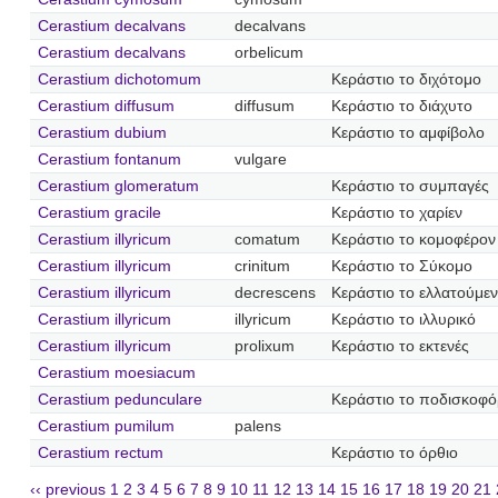
Cerastium decalvans
decalvans
Cerastium decalvans
orbelicum
Cerastium dichotomum
Κεράστιο το διχότομο
Cerastium diffusum
diffusum
Κεράστιο το διάχυτο
Cerastium dubium
Κεράστιο το αμφίβολο
Cerastium fontanum
vulgare
Cerastium glomeratum
Κεράστιο το συμπαγές
Cerastium gracile
Κεράστιο το χαρίεν
Cerastium illyricum
comatum
Κεράστιο το κομοφέρον
Cerastium illyricum
crinitum
Κεράστιο το Σύκομο
Cerastium illyricum
decrescens
Κεράστιο το ελλατούμε
Cerastium illyricum
illyricum
Κεράστιο το ιλλυρικό
Cerastium illyricum
prolixum
Κεράστιο το εκτενές
Cerastium moesiacum
Cerastium pedunculare
Κεράστιο το ποδισκοφ
Cerastium pumilum
palens
Cerastium rectum
Κεράστιο το όρθιο
‹‹ previous
1
2
3
4
5
6
7
8
9
10
11
12
13
14
15
16
17
18
19
20
21