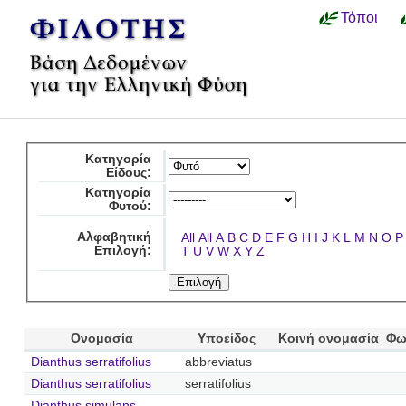
Τόποι
Κατηγορία
Είδους:
Κατηγορία
Φυτού:
Αλφαβητική
All
All
A
B
C
D
E
F
G
H
I
J
K
L
M
N
O
P
Επιλογή:
T
U
V
W
X
Y
Z
Ονομασία
Υποείδος
Κοινή ονομασία
Φω
Dianthus serratifolius
abbreviatus
Dianthus serratifolius
serratifolius
Dianthus simulans