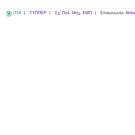
ITIA
ΤΥΠΠΕΡ
Σχ. Πολ. Μηχ. ΕΜΠ
Επικοινωνία:
filot