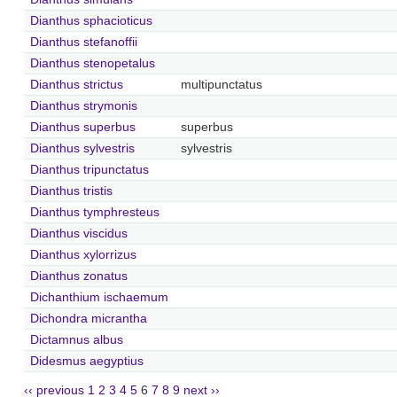
Dianthus sphacioticus
Dianthus stefanoffii
Dianthus stenopetalus
Dianthus strictus
multipunctatus
Dianthus strymonis
Dianthus superbus
superbus
Dianthus sylvestris
sylvestris
Dianthus tripunctatus
Dianthus tristis
Dianthus tymphresteus
Dianthus viscidus
Dianthus xylorrizus
Dianthus zonatus
Dichanthium ischaemum
Dichondra micrantha
Dictamnus albus
Didesmus aegyptius
‹‹ previous
1
2
3
4
5
6
7
8
9
next ››