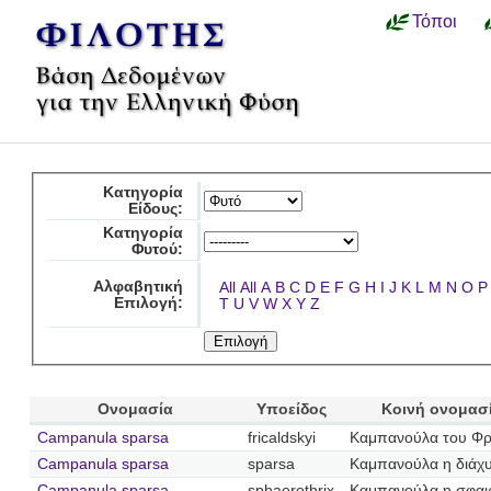
Τόποι
Κατηγορία
Είδους:
Κατηγορία
Φυτού:
Αλφαβητική
All
All
A
B
C
D
E
F
G
H
I
J
K
L
M
N
O
P
Επιλογή:
T
U
V
W
X
Y
Z
Ονομασία
Υποείδος
Κοινή ονομασ
Campanula sparsa
fricaldskyi
Καμπανούλα του Φρ
Campanula sparsa
sparsa
Καμπανούλα η διάχ
Campanula sparsa
sphaerothrix
Καμπανούλα η σφαι