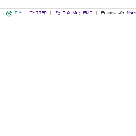
ITIA
ΤΥΠΠΕΡ
Σχ. Πολ. Μηχ. ΕΜΠ
Επικοινωνία:
filot