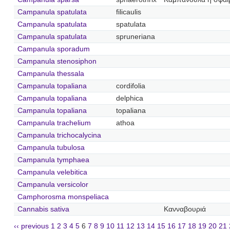
Campanula spatulata
filicaulis
Campanula spatulata
spatulata
Campanula spatulata
spruneriana
Campanula sporadum
Campanula stenosiphon
Campanula thessala
Campanula topaliana
cordifolia
Campanula topaliana
delphica
Campanula topaliana
topaliana
Campanula trachelium
athoa
Campanula trichocalycina
Campanula tubulosa
Campanula tymphaea
Campanula velebitica
Campanula versicolor
Camphorosma monspeliaca
Cannabis sativa
Κανναβουριά
‹‹ previous
1
2
3
4
5
6
7
8
9
10
11
12
13
14
15
16
17
18
19
20
21