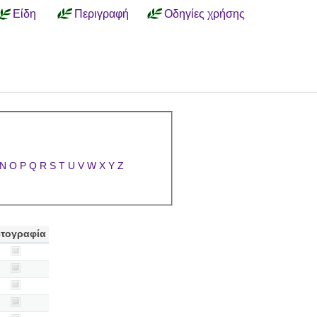
Είδη
Περιγραφή
Οδηγίες χρήσης
N
O
P
Q
R
S
T
U
V
W
X
Y
Z
τογραφία