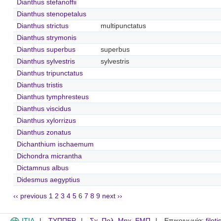
Dianthus stefanoffii
Dianthus stenopetalus
Dianthus strictus
multipunctatus
Dianthus strymonis
Dianthus superbus
superbus
Dianthus sylvestris
sylvestris
Dianthus tripunctatus
Dianthus tristis
Dianthus tymphresteus
Dianthus viscidus
Dianthus xylorrizus
Dianthus zonatus
Dichanthium ischaemum
Dichondra micrantha
Dictamnus albus
Didesmus aegyptius
‹‹ previous
1
2
3
4
5
6
7
8
9
next ››
ITIA
ΤΥΠΠΕΡ
Σχ. Πολ. Μηχ. ΕΜΠ
Επικοινωνία:
filot