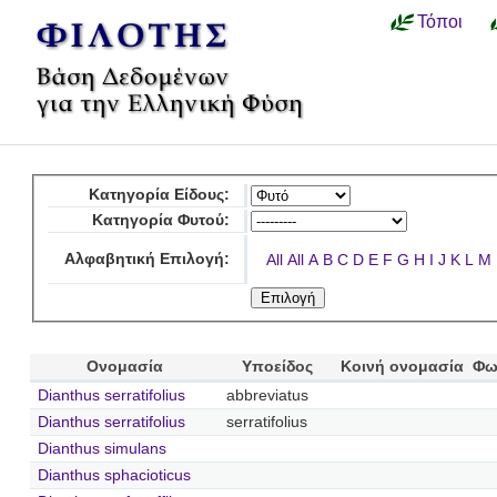
Τόποι
Κατηγορία Είδους:
Κατηγορία Φυτού:
Αλφαβητική Επιλογή:
All
All
A
B
C
D
E
F
G
H
I
J
K
L
M
Ονομασία
Υποείδος
Κοινή ονομασία
Φω
Dianthus serratifolius
abbreviatus
Dianthus serratifolius
serratifolius
Dianthus simulans
Dianthus sphacioticus