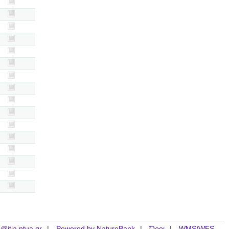
is@itia.ntua.gr
Powered by NatureBank
Όροι
WMS/WFS