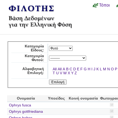
Τόποι
Κατηγορία
Είδους:
Κατηγορία
Φυτού:
Αλφαβητική
All
All
A
B
C
D
E
F
G
H
I
J
K
L
M
N
O
P
Επιλογή:
T
U
V
W
X
Y
Z
Ονομασία
Υποείδος
Κοινή ονομασία
Φωτογρα
Ophrys fusca
Ophrys gottfriediana
Ophrys hebes