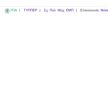
ITIA
ΤΥΠΠΕΡ
Σχ. Πολ. Μηχ. ΕΜΠ
Επικοινωνία:
filot