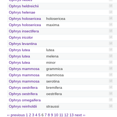
Ophrys heldreichii
Ophrys helenae
Ophrys holosericea
holosericea
Ophrys holosericea
maxima
Ophrys insectifera
Ophrys iricolor
Ophrys levantina
Ophrys lutea
lutea
Ophrys lutea
melena
Ophrys lutea
minor
Ophrys mammosa
grammica
Ophrys mammosa
mammosa
Ophrys mammosa
serotina
Ophrys oestrifera
bremifera
Ophrys oestrifera
oestrifera
Ophrys omegaifera
Ophrys reinholdii
straussi
‹‹ previous
1
2
3
4
5
6
7
8
9
10
11
12
13
next ››